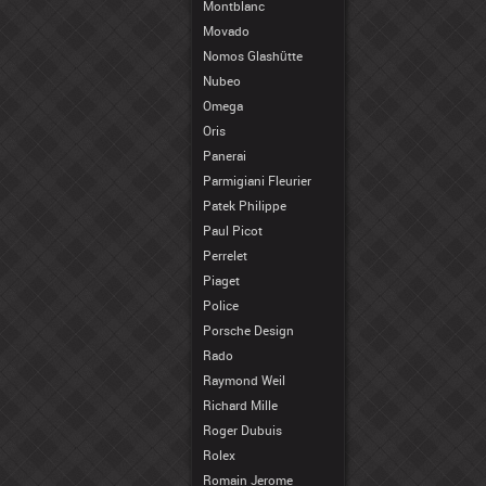
Montblanc
Movado
Nomos Glashütte
Nubeo
Omega
Oris
Panerai
Parmigiani Fleurier
Patek Philippe
Paul Picot
Perrelet
Piaget
Police
Porsche Design
Rado
Raymond Weil
Richard Mille
Roger Dubuis
Rolex
Romain Jerome