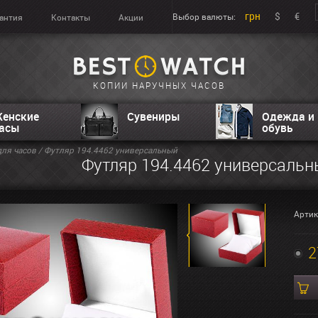
грн
$
€
Выбор валюты:
антия
Контакты
Акции
КОПИИ НАРУЧНЫХ ЧАСОВ
енские
Сувениры
Одежда и
асы
обувь
ля часов
/ Футляр 194.4462 универсальный
Футляр 194.4462 универсаль
Артик
2