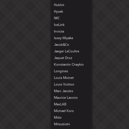
Hublot
Hysek
IWC
IceLink
Invicta
Issey Miyake
Jacob&Co
Jaeger LeCoultre
Jaquet Droz
Konstantin Chaykin
Longines
Louis Moinet
Louis Vuitton
Marc Jacobs
Maurice Lacroix
MaxLAB
Michael Kors
Mido
Mitsubishi