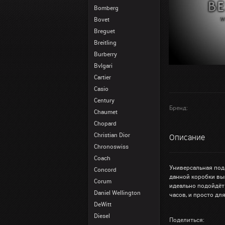
Bomberg
Bovet
Breguet
Breitling
Burberry
Bvlgari
Cartier
Casio
Century
Бренд:
Chaumet
Chopard
Christian Dior
Описание
Chronoswiss
Coach
Универсальная под
Concord
данной коробки вы
Corum
идеально подойдёт
Daniel Wellington
часов, и просто дл
DeWitt
Diesel
Поделиться: