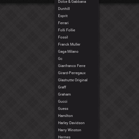
Dolce & Gabbana
Dunhill
Esprit
Ferrari
Folli Follie
Fossil
Franck Muller
Gaga Milano
Gc
Gianfranco Ferre
Girard-Perregaux
Glashutte Original
Graff
Graham
Gucci
Guess
Hamilton
Harley Davidson
Harry Winston
Hermes