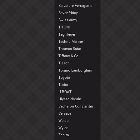
Salvatore Ferragamo
Sevenfriday
Swiss army
TITONI
Tag Heuer
Techno Marine
Thomas Sabo
Tiffany & Co
Tissot
Tonino Lamborghini
Toyota
Tudor
U-BOAT
Ulysse Nardin
Vacheron Constantin
Versace
Welder
Wyler
Zenith