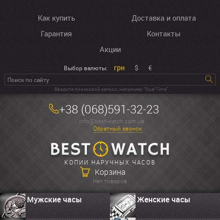
Как купить
Доставка и оплата
Гарантия
Контакты
Акции
грн
$
€
Выбор валюты:
Введите поисковой запрос, например “Dual Time”
+38 (068)591-32-23
info@best-watch.com.ua
Обратный звонок
КОПИИ НАРУЧНЫХ ЧАСОВ
Корзина
Нет товаров
Мужские часы
Женские часы