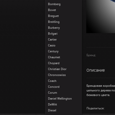
Bomberg
Bovet
Breguet
Breitling
Burberry
Bvlgari
Cartier
Casio
Century
Бренд:
Chaumet
Chopard
Christian Dior
Описание
Chronoswiss
Coach
Брендовая коробка
Concord
цельного дерева п
Corum
бежевого цвета.
Daniel Wellington
DeWitt
Поделиться:
Diesel