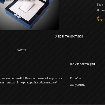
Гаран
Оплат
Характеристики
DeWITT
Комплектация
 для часов DeWITT. Отполированный корпус из
Коробка
окрыт лаком. Внутри коробка обшита кожей
Документы