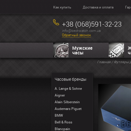
Как купить
Доставка и оплата
Гар
+38 (068)591-32-23
info@best-watch.com.ua
Обратный звонок
Мужские
Ж
часы
ч
Главная
/
Футляры д
Часовые бренды
A. Lange & Sohne
Aigner
Alain Silberstein
Audemars Piguet
BMW
Bell & Ross
Blancpain