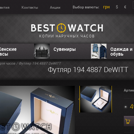
грн
$
€
Выбор валюты:
антия
Контакты
Акции
КОПИИ НАРУЧНЫХ ЧАСОВ
енские
Сувениры
Одежда и
асы
обувь
ля часов
/ Футляр 194.4887 DeWITT
Футляр 194.4887 DeWITT
Артик
4