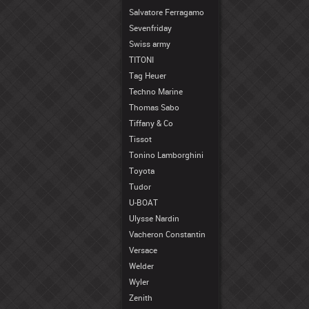
Salvatore Ferragamo
Sevenfriday
Swiss army
TITONI
Tag Heuer
Techno Marine
Thomas Sabo
Tiffany & Co
Tissot
Tonino Lamborghini
Toyota
Tudor
U-BOAT
Ulysse Nardin
Vacheron Constantin
Versace
Welder
Wyler
Zenith