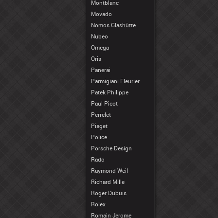
Montblanc
Movado
Nomos Glashütte
Nubeo
Omega
Oris
Panerai
Parmigiani Fleurier
Patek Philippe
Paul Picot
Perrelet
Piaget
Police
Porsche Design
Rado
Raymond Weil
Richard Mille
Roger Dubuis
Rolex
Romain Jerome