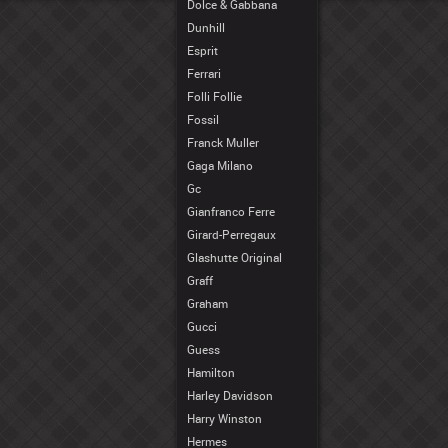
Dolce & Gabbana
Dunhill
Esprit
Ferrari
Folli Follie
Fossil
Franck Muller
Gaga Milano
Gc
Gianfranco Ferre
Girard-Perregaux
Glashutte Original
Graff
Graham
Gucci
Guess
Hamilton
Harley Davidson
Harry Winston
Hermes