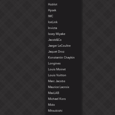
Hublot
Hysek
IWC
IceLink
Invicta
Issey Miyake
Jacob&Co
Jaeger LeCoultre
Jaquet Droz
Konstantin Chaykin
Longines
Louis Moinet
Louis Vuitton
Marc Jacobs
Maurice Lacroix
MaxLAB
Michael Kors
Mido
Mitsubishi