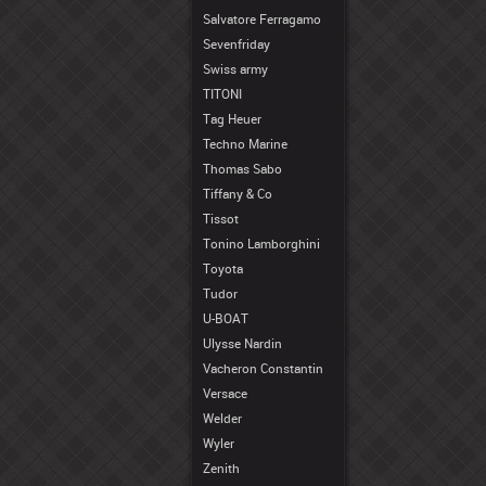
Salvatore Ferragamo
Sevenfriday
Swiss army
TITONI
Tag Heuer
Techno Marine
Thomas Sabo
Tiffany & Co
Tissot
Tonino Lamborghini
Toyota
Tudor
U-BOAT
Ulysse Nardin
Vacheron Constantin
Versace
Welder
Wyler
Zenith