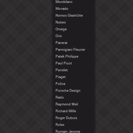
Montblanc
Movado
Nomos Glashütte
Nubeo
Omega
Oris
Panerai
Parmigiani Fleurier
Patek Philippe
Paul Picot
Perrelet
Piaget
Police
Porsche Design
Rado
Raymond Weil
Richard Mille
Roger Dubuis
Rolex
Romain Jerome