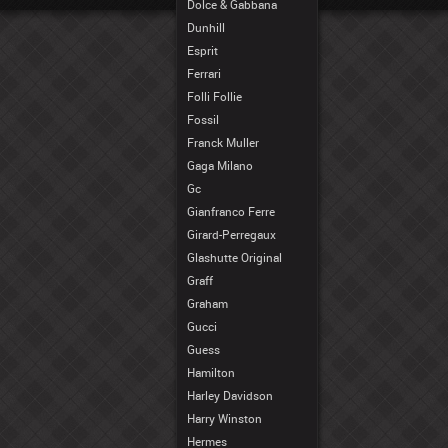
Dolce & Gabbana
Dunhill
Esprit
Ferrari
Folli Follie
Fossil
Franck Muller
Gaga Milano
Gc
Gianfranco Ferre
Girard-Perregaux
Glashutte Original
Graff
Graham
Gucci
Guess
Hamilton
Harley Davidson
Harry Winston
Hermes