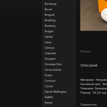
Bomberg
Bovet
Breguet
Breitling
Burberry
Bvlgari
Cartier
Casio
Century
Модель:
Chaumet
Chopard
Christian Dior
Описание
Chronoswiss
Coach
Материал : Натура
Concord
Основной цвет : Б
Corum
Упаковка : Брендов
Daniel Wellington
Размер : 39 (25 см)
DeWitt
Diesel
Поделиться: