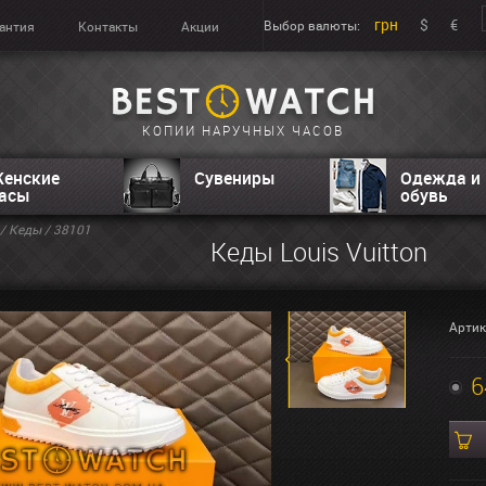
грн
$
€
Выбор валюты:
антия
Контакты
Акции
КОПИИ НАРУЧНЫХ ЧАСОВ
енские
Сувениры
Одежда и
асы
обувь
/
Кеды
/ 38101
Кеды Louis Vuitton
Артик
6