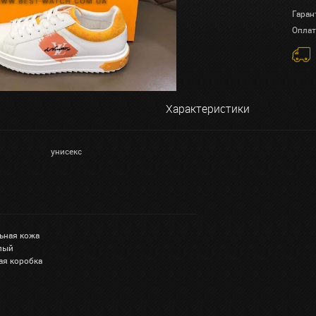
Гаран
Оплат
Характеристики
унисекс
льная кожа
елый
ая коробка