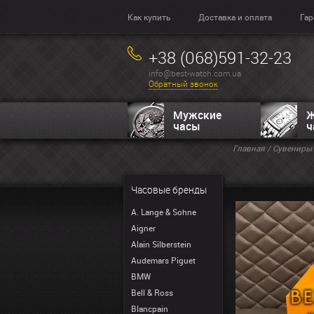
Как купить
Доставка и оплата
Гар
+38 (068)591-32-23
info@best-watch.com.ua
Обратный звонок
Мужские
Ж
часы
ч
Главная
/
Сувениры
Часовые бренды
A. Lange & Sohne
Aigner
Alain Silberstein
Audemars Piguet
BMW
Bell & Ross
Blancpain