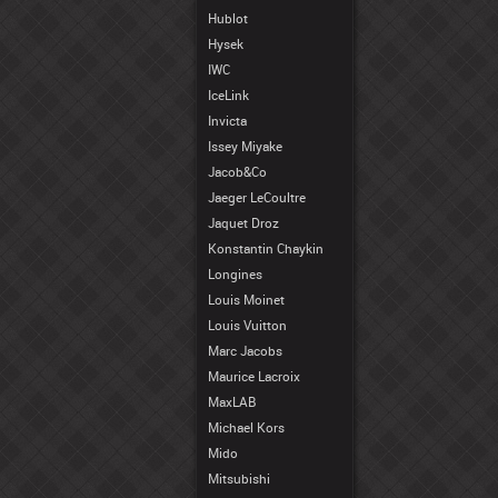
Hublot
Hysek
IWC
IceLink
Invicta
Issey Miyake
Jacob&Co
Jaeger LeCoultre
Jaquet Droz
Konstantin Chaykin
Longines
Louis Moinet
Louis Vuitton
Marc Jacobs
Maurice Lacroix
MaxLAB
Michael Kors
Mido
Mitsubishi