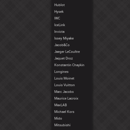
Hublot
Hysek
IWC
IceLink
Invicta
Issey Miyake
Jacob&Co
Jaeger LeCoultre
Jaquet Droz
Konstantin Chaykin
Longines
Louis Moinet
Louis Vuitton
Marc Jacobs
Maurice Lacroix
MaxLAB
Michael Kors
Mido
Mitsubishi