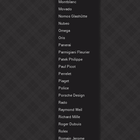
Montblanc
Movado
Nomos Glashütte
Nubeo
Omega
Oris
Panerai
Parmigiani Fleurier
Patek Philippe
Paul Picot
Perrelet
Piaget
Police
Porsche Design
Rado
Raymond Weil
Richard Mille
Roger Dubuis
Rolex
Romain Jerome