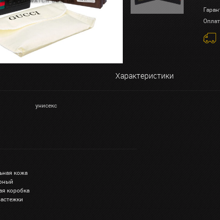
Гаран
Оплат
Характеристики
унисекс
льная кожа
ерный
ая коробка
 застежки