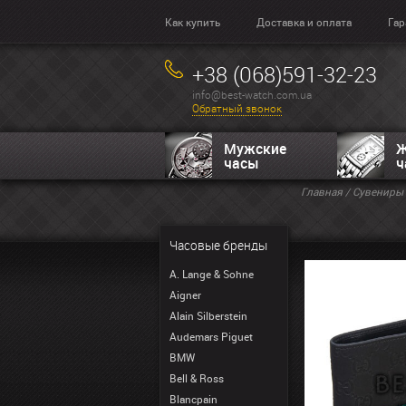
Как купить
Доставка и оплата
Гар
+38 (068)591-32-23
info@best-watch.com.ua
Обратный звонок
Мужские
Ж
часы
ч
Главная
/
Сувениры
Часовые бренды
A. Lange & Sohne
Aigner
Alain Silberstein
Audemars Piguet
BMW
Bell & Ross
Blancpain