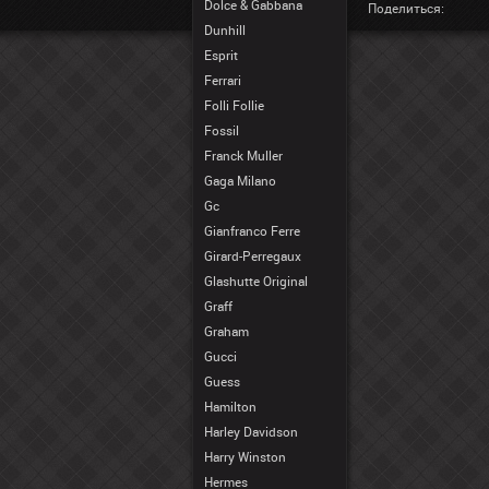
Dolce & Gabbana
Поделиться:
Dunhill
Esprit
Ferrari
Folli Follie
Fossil
Franck Muller
Gaga Milano
Gc
Gianfranco Ferre
Girard-Perregaux
Glashutte Original
Graff
Graham
Gucci
Guess
Hamilton
Harley Davidson
Harry Winston
Hermes