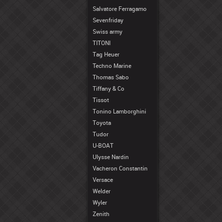
Salvatore Ferragamo
Sevenfriday
Swiss army
TITONI
Tag Heuer
Techno Marine
Thomas Sabo
Tiffany & Co
Tissot
Tonino Lamborghini
Toyota
Tudor
U-BOAT
Ulysse Nardin
Vacheron Constantin
Versace
Welder
Wyler
Zenith