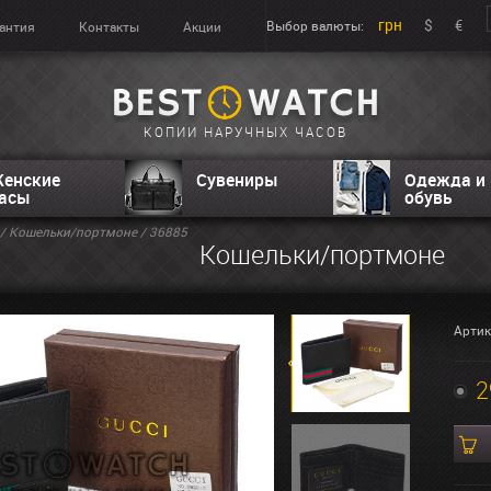
грн
$
€
Выбор валюты:
антия
Контакты
Акции
КОПИИ НАРУЧНЫХ ЧАСОВ
енские
Сувениры
Одежда и
асы
обувь
/
Кошельки/портмоне
/ 36885
Кошельки/портмоне
Артик
2