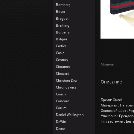
Bomberg
Bovet
Breguet
Breitling
Burberry
Bvlgari
Cartier
Casio
Century
Модель:
Chaumet
Chopard
Christian Dior
Описание
Chronoswiss
Coach
Бренд: Gucci
Concord
Материал : Натура
Corum
Основной цвет : Ч
Daniel Wellington
Упаковка : Брендов
Тип застежки : Без
DeWitt
Diesel