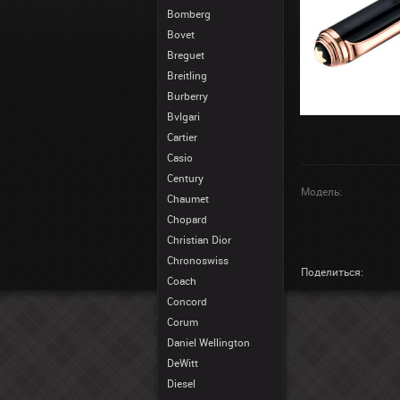
Bomberg
Bovet
Breguet
Breitling
Burberry
Bvlgari
Cartier
Casio
Century
Модель:
Chaumet
Chopard
Christian Dior
Chronoswiss
Поделиться:
Coach
Concord
Corum
Daniel Wellington
DeWitt
Diesel