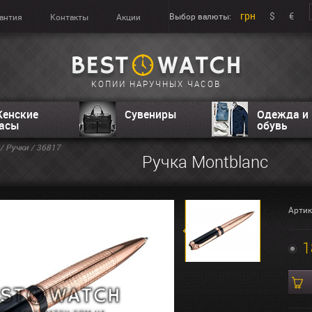
грн
$
€
Выбор валюты:
антия
Контакты
Акции
КОПИИ НАРУЧНЫХ ЧАСОВ
енские
Сувениры
Одежда и
асы
обувь
/
Ручки
/ 36817
Ручка Montblanc
Артик
1