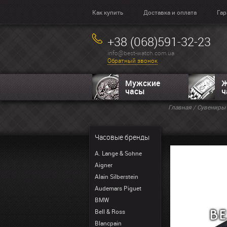
Как купить
Доставка и оплата
Гар
+38 (068)591-32-23
info@best-watch.com.ua
Обратный звонок
Мужские
Ж
часы
ч
Главная
/
Сувениры
Часовые бренды
A. Lange & Sohne
Aigner
Alain Silberstein
Audemars Piguet
BMW
Bell & Ross
Blancpain