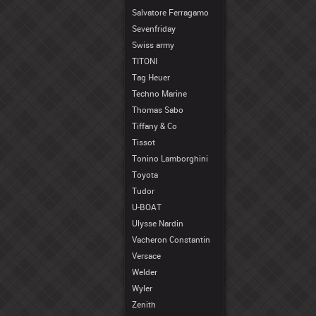
Salvatore Ferragamo
Sevenfriday
Swiss army
TITONI
Tag Heuer
Techno Marine
Thomas Sabo
Tiffany & Co
Tissot
Tonino Lamborghini
Toyota
Tudor
U-BOAT
Ulysse Nardin
Vacheron Constantin
Versace
Welder
Wyler
Zenith