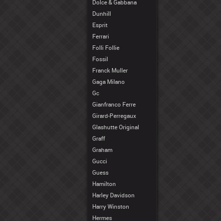
Dolce & Gabbana
Dunhill
Esprit
Ferrari
Folli Follie
Fossil
Franck Muller
Gaga Milano
Gc
Gianfranco Ferre
Girard-Perregaux
Glashutte Original
Graff
Graham
Gucci
Guess
Hamilton
Harley Davidson
Harry Winston
Hermes