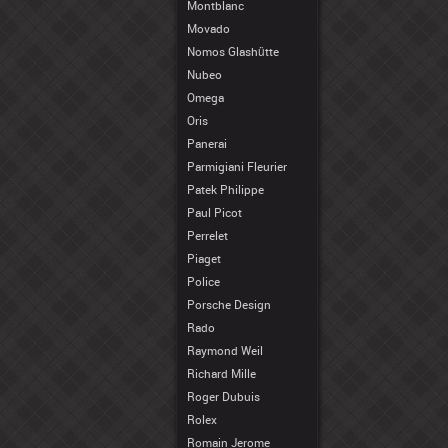
Montblanc
Movado
Nomos Glashütte
Nubeo
Omega
Oris
Panerai
Parmigiani Fleurier
Patek Philippe
Paul Picot
Perrelet
Piaget
Police
Porsche Design
Rado
Raymond Weil
Richard Mille
Roger Dubuis
Rolex
Romain Jerome