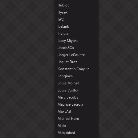
Hublot
Hysek
IWC
IceLink
Invicta
Issey Miyake
Jacob&Co
Jaeger LeCoultre
Jaquet Droz
Konstantin Chaykin
Longines
Louis Moinet
Louis Vuitton
Marc Jacobs
Maurice Lacroix
MaxLAB
Michael Kors
Mido
Mitsubishi