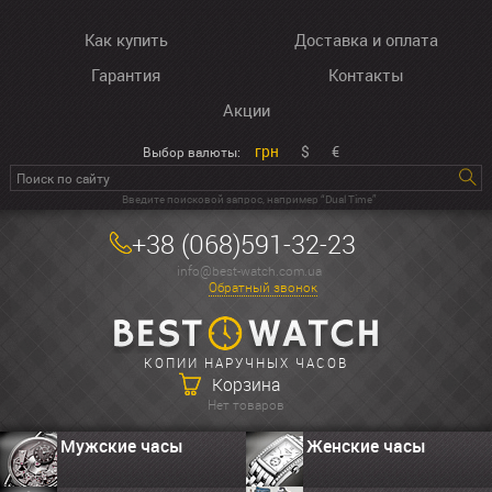
Как купить
Доставка и оплата
Гарантия
Контакты
Акции
грн
$
€
Выбор валюты:
Введите поисковой запрос, например “Dual Time”
+38 (068)591-32-23
info@best-watch.com.ua
Обратный звонок
КОПИИ НАРУЧНЫХ ЧАСОВ
Корзина
Нет товаров
Мужские часы
Женские часы