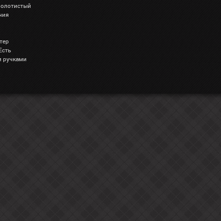
Золотистый
ния
тер
Есть
и ручками