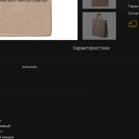
Гаран
Оплат
Характеристики
женские
а
ежевый
ут
ый мешок