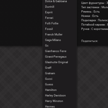
Dolce & Gabbana
Цвет фурнитуры : 
Dunhill
Тип застежки : Мол
Ремень : Есть
Esprit
Ножки : Есть
Ferrari
Подкладка : Полиэс
Folli Follie
Потайной карман : 
Fossil
Ручка : С коротким
Franck Muller
Gaga Milano
Поделиться:
Gc
Gianfranco Ferre
Girard-Perregaux
Glashutte Original
Graff
Graham
Gucci
Guess
Hamilton
Harley Davidson
Harry Winston
Hermes