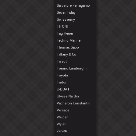
Salvatore Ferragamo
Sevenfriday
Swiss army
TITONI
Tag Heuer
Techno Marine
Thomas Sabo
Tiffany & Co
Tissot
Tonino Lamborghini
Toyota
Tudor
U-BOAT
Ulysse Nardin
Vacheron Constantin
Versace
Welder
Wyler
Zenith