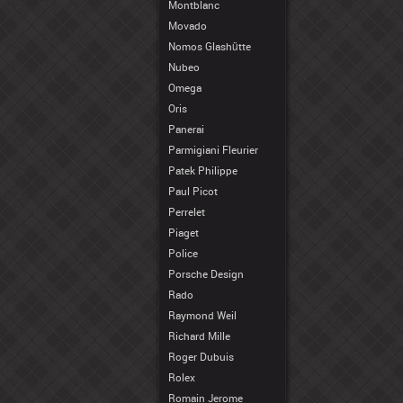
Montblanc
Movado
Nomos Glashütte
Nubeo
Omega
Oris
Panerai
Parmigiani Fleurier
Patek Philippe
Paul Picot
Perrelet
Piaget
Police
Porsche Design
Rado
Raymond Weil
Richard Mille
Roger Dubuis
Rolex
Romain Jerome