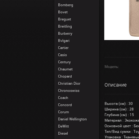
Bomberg
Bovet
Breguet
Breitling
Burberry
Bvlgari
Cartier
Casio
Century
Модель:
Chaumet
Chopard
Christian Dior
Описание
Chronoswiss
Coach
Высота (см) : 30
Concord
Ширина (см) : 28
Corum
Глубина (см) : 15
Daniel Wellington
Материал : Экокож
Основной цвет : Б
DeWitt
Тип/Вид сумки : То
Diesel
Упаковка : Тканев