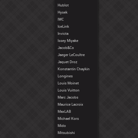
Hublot
Hysek
IWC
IceLink
Invicta
Issey Miyake
Jacob&Co
Jaeger LeCoultre
Jaquet Droz
Konstantin Chaykin
Longines
Louis Moinet
Louis Vuitton
Marc Jacobs
Maurice Lacroix
MaxLAB
Michael Kors
Mido
Mitsubishi