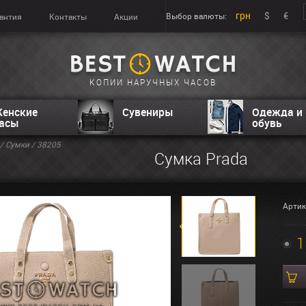
грн
$
€
Выбор валюты:
антия
Контакты
Акции
КОПИИ НАРУЧНЫХ ЧАСОВ
енские
Сувениры
Одежда и
асы
обувь
/
Сумки
/ 38205
Сумка Prada
Артик
1