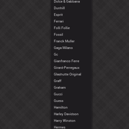
Dolce & Gabbana
Dunhill
Esprit
Ferrari
Folli Follie
Fossil
Franck Muller
Gaga Milano
Gc
Gianfranco Ferre
Girard-Perregaux
Glashutte Original
Graff
Graham
Gucci
Guess
Hamilton
Harley Davidson
Harry Winston
Hermes