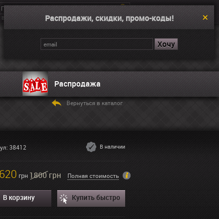
Распродажи, скидки, промо-коды!
Введите поисковой запрос, например “Dual Time”
Корзина
Нет товаров
Распродажа
Вернуться в каталог
В наличии
ул: 38412
620
1800 грн
грн
Полная стоимость
В корзину
Купить быстро