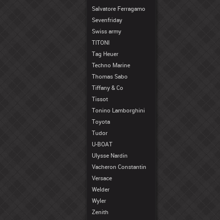
Salvatore Ferragamo
Sevenfriday
Swiss army
TITONI
Tag Heuer
Techno Marine
Thomas Sabo
Tiffany & Co
Tissot
Tonino Lamborghini
Toyota
Tudor
U-BOAT
Ulysse Nardin
Vacheron Constantin
Versace
Welder
Wyler
Zenith