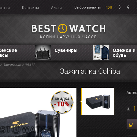
грн
$
€
Выбор валюты:
антия
Контакты
Акции
КОПИИ НАРУЧНЫХ ЧАСОВ
енские
Сувениры
Одежда и
асы
обувь
/
Зажигалки
/ 38412
Зажигалка Cohiba
Артик
1