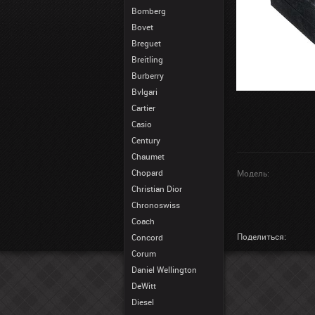
Bomberg
Bovet
Breguet
Breitling
Burberry
Bvlgari
Cartier
Casio
Century
Chaumet
Chopard
Модель:
Christian Dior
Chronoswiss
Coach
Поделиться:
Concord
Corum
Daniel Wellington
DeWitt
Diesel