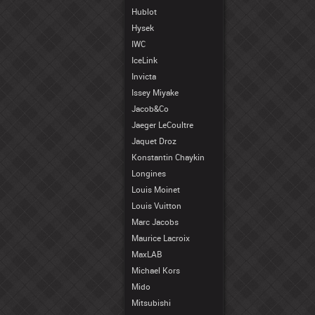
Hublot
Hysek
IWC
IceLink
Invicta
Issey Miyake
Jacob&Co
Jaeger LeCoultre
Jaquet Droz
Konstantin Chaykin
Longines
Louis Moinet
Louis Vuitton
Marc Jacobs
Maurice Lacroix
MaxLAB
Michael Kors
Mido
Mitsubishi