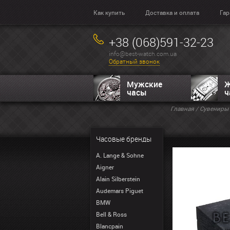
Как купить
Доставка и оплата
Гар
+38 (068)591-32-23
info@best-watch.com.ua
Обратный звонок
Мужские
Ж
часы
ч
Главная
/
Сувениры
Часовые бренды
A. Lange & Sohne
Aigner
Alain Silberstein
Audemars Piguet
BMW
Bell & Ross
Blancpain