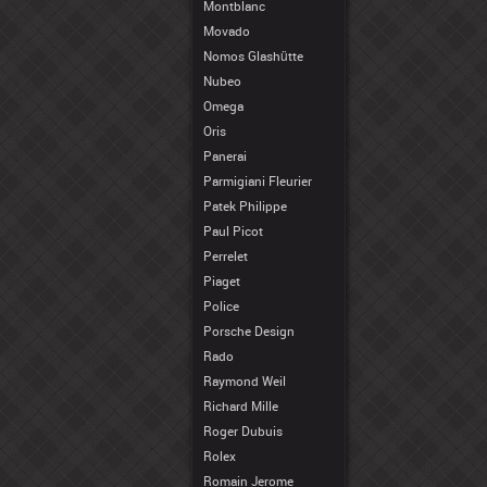
Montblanc
Movado
Nomos Glashütte
Nubeo
Omega
Oris
Panerai
Parmigiani Fleurier
Patek Philippe
Paul Picot
Perrelet
Piaget
Police
Porsche Design
Rado
Raymond Weil
Richard Mille
Roger Dubuis
Rolex
Romain Jerome