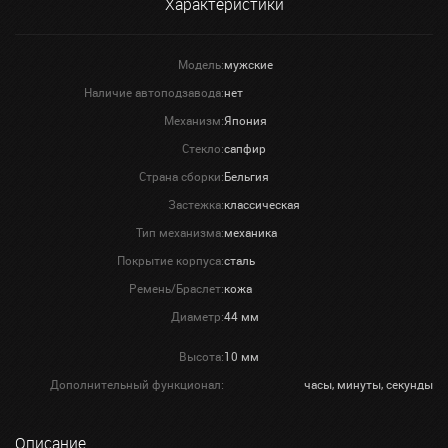
Характеристики
Модель:
мужские
Наличие автоподзавода:
нет
Механизм:
Япония
Стекло:
сапфир
Страна сборки:
Бельгия
Застежка:
классическая
Тип механизма:
механика
Покрытие корпуса:
сталь
Ремень/Браслет:
кожа
Диаметр:
44 мм
Высота:
10 мм
Дополнительный функционал:
часы, минуты, секунды
Описание