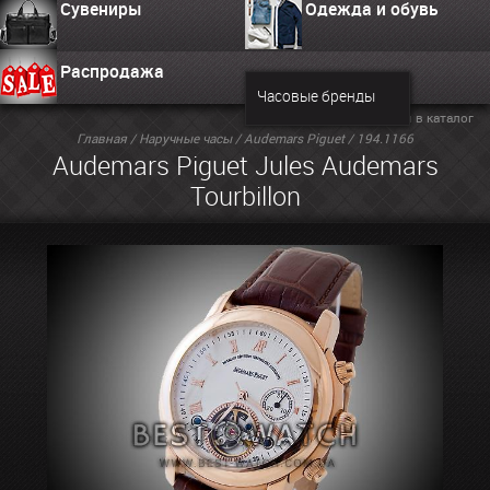
Сувениры
Одежда и обувь
Распродажа
Часовые бренды
Вернуться в каталог
Главная
/
Наручные часы
/
Audemars Piguet
/ 194.1166
Audemars Piguet Jules Audemars
Tourbillon