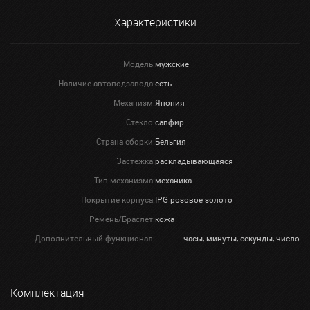
Характеристики
Модель:
мужские
Наличие автоподзавода:
есть
Механизм:
Япония
Стекло:
сапфир
Страна сборки:
Бельгия
Застежка:
раскладывающаяся
Тип механизма:
механика
Покрытие корпуса:
IPG розовое золото
Ремень/Браслет:
кожа
Дополнительный функционал:
часы, минуты, секунды, число
Комплектация