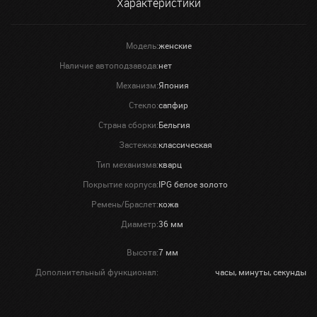
Характеристики
Модель:
женские
Наличие автоподзавода:
нет
Механизм:
Япония
Стекло:
сапфир
Страна сборки:
Бельгия
Застежка:
классическая
Тип механизма:
кварц
Покрытие корпуса:
IPG белое золото
Ремень/Браслет:
кожа
Диаметр:
36 мм
Высота:
7 мм
Дополнительный функционал:
часы, минуты, секунды