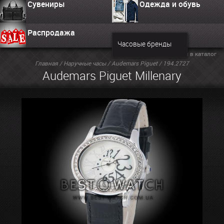
Сувениры
Одежда и обувь
Распродажа
Часовые бренды
Вернуться в каталог
Главная
/
Наручные часы
/
Audemars Piguet
/ 194.2727
Audemars Piguet Millenary