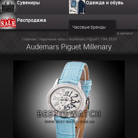
Сувениры
Одежда и обувь
Распродажа
Часовые бренды
Вернуться в каталог
Главная
/
Наручные часы
/
Audemars Piguet
/ 194.3539
Audemars Piguet Millenary