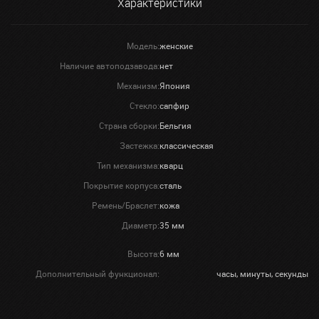
Характеристики
Модель:
женские
Наличие автоподзавода:
нет
Механизм:
Япония
Стекло:
сапфир
Страна сборки:
Бельгия
Застежка:
классическая
Тип механизма:
кварц
Покрытие корпуса:
сталь
Ремень/Браслет:
кожа
Диаметр:
35 мм
Высота:
6 мм
Дополнительный функционал:
часы, минуты, секунды