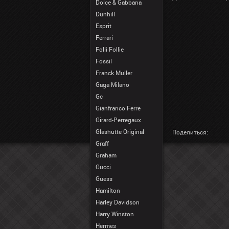
Dolce & Gabbana
Dunhill
Esprit
Ferrari
Folli Follie
Fossil
Franck Muller
Gaga Milano
Gc
Gianfranco Ferre
Girard-Perregaux
Glashutte Original
Поделиться:
Graff
Graham
Gucci
Guess
Hamilton
Harley Davidson
Harry Winston
Hermes