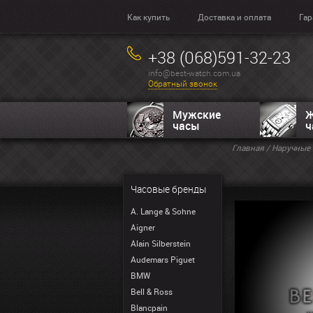
Как купить
Доставка и оплата
Гар
+38 (068)591-32-23
info@best-watch.com.ua
Обратный звонок
Мужские
Ж
часы
ч
Главная
/
Наручные 
Часовые бренды
A. Lange & Sohne
Aigner
Alain Silberstein
Audemars Piguet
BMW
Bell & Ross
Blancpain