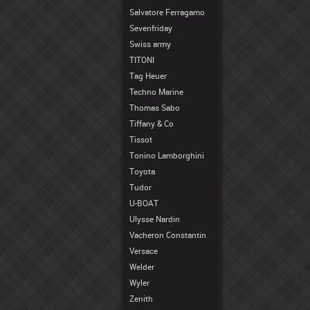
Salvatore Ferragamo
Sevenfriday
Swiss army
TITONI
Tag Heuer
Techno Marine
Thomas Sabo
Tiffany & Co
Tissot
Tonino Lamborghini
Toyota
Tudor
U-BOAT
Ulysse Nardin
Vacheron Constantin
Versace
Welder
Wyler
Zenith