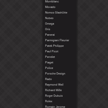
Montblanc
Movado
Nomos Glashütte
Nubeo
Omega
Oris
Panerai
Parmigiani Fleurier
Patek Philippe
Paul Picot
Perrelet
Piaget
Police
Porsche Design
Rado
Raymond Weil
Richard Mille
Roger Dubuis
Rolex
Romain Jerome