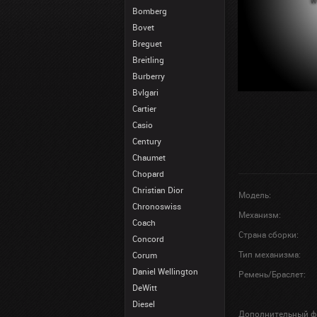
Bomberg
Bovet
Breguet
Breitling
Burberry
Bvlgari
Cartier
Casio
Century
Chaumet
Chopard
Christian Dior
Модель:
Chronoswiss
Механизм:
Coach
Страна сборки:
Concord
Тип механизма:
Corum
Daniel Wellington
Ремень/Браслет:
DeWitt
Diesel
Дополнительный ф