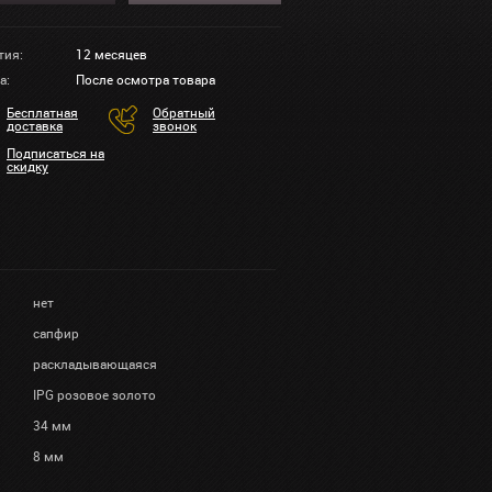
тия:
12 месяцев
а:
После осмотра товара
Бесплатная
Обратный
доставка
звонок
Подписаться на
скидку
нет
сапфир
раскладывающаяся
IPG розовое золото
34 мм
8 мм