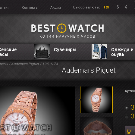
грн
$
€
Выбор валюты:
антия
Контакты
Акции
КОПИИ НАРУЧНЫХ ЧАСОВ
енские
Сувениры
Одежда и
асы
обувь
часы
/
Audemars Piguet
/ 196.0174
Audemars Piguet
Артик
3
3