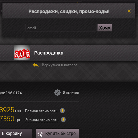
Распродажи, скидки, промо-коды!
Введите поисковой запрос, например “Dual Time”
Корзина
Нет товаров
Распродажа
Вернуться в каталог
В наличии
ул: 196.0174
8925
грн
Полная стоимость
7350
грн
Эконом стоимость
В корзину
Купить быстро