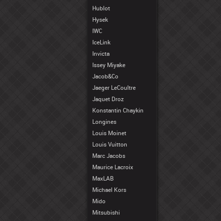
Hublot
Hysek
IWC
IceLink
Invicta
Issey Miyake
Jacob&Co
Jaeger LeCoultre
Jaquet Droz
Konstantin Chaykin
Longines
Louis Moinet
Louis Vuitton
Marc Jacobs
Maurice Lacroix
MaxLAB
Michael Kors
Mido
Mitsubishi