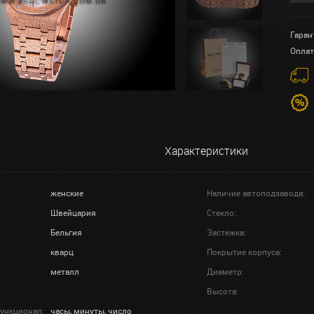
Гаран
Оплат
Характеристики
женские
Наличие автоподзавода:
Швейцария
Стекло:
Бельгия
Застежка:
кварц
Покрытие корпуса:
металл
Диаметр:
Высота:
ункционал:
часы, минуты, число