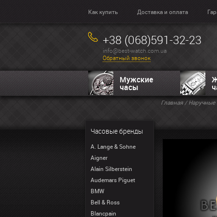
Как купить
Доставка и оплата
Гар
+38 (068)591-32-23
info@best-watch.com.ua
Обратный звонок
Мужские
Ж
часы
ч
Главная
/
Наручные 
Часовые бренды
A. Lange & Sohne
Aigner
Alain Silberstein
Audemars Piguet
BMW
Bell & Ross
Blancpain