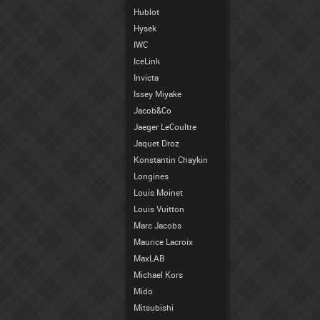
Hublot
Hysek
IWC
IceLink
Invicta
Issey Miyake
Jacob&Co
Jaeger LeCoultre
Jaquet Droz
Konstantin Chaykin
Longines
Louis Moinet
Louis Vuitton
Marc Jacobs
Maurice Lacroix
MaxLAB
Michael Kors
Mido
Mitsubishi