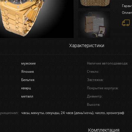
Гаран
Оплат
Характеристики
мужские
Наличие автоподзавода:
Япония
Стекло:
Бельгия
Застежка:
кварц
Покрытие корпуса:
металл
Диаметр:
Высота:
ункционал:
часы, минуты, секунды, 24 часа (день/ночь), число, хронограф
Комплектация