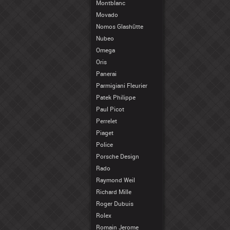
Montblanc
Movado
Nomos Glashütte
Nubeo
Omega
Oris
Panerai
Parmigiani Fleurier
Patek Philippe
Paul Picot
Perrelet
Piaget
Police
Porsche Design
Rado
Raymond Weil
Richard Mille
Roger Dubuis
Rolex
Romain Jerome