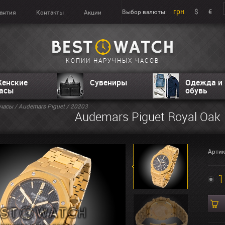
грн
$
€
Выбор валюты:
антия
Контакты
Акции
КОПИИ НАРУЧНЫХ ЧАСОВ
енские
Сувениры
Одежда и
асы
обувь
часы
/
Audemars Piguet
/ 20203
Audemars Piguet Royal Oak
Артик
1