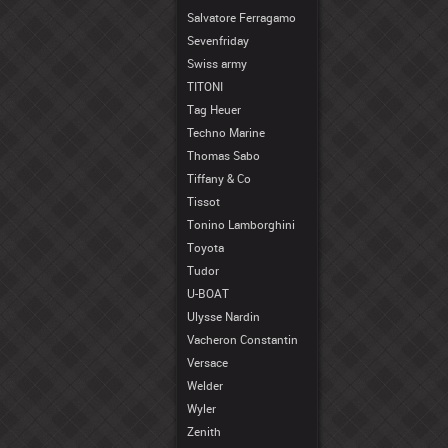
Salvatore Ferragamo
Sevenfriday
Swiss army
TITONI
Tag Heuer
Techno Marine
Thomas Sabo
Tiffany & Co
Tissot
Tonino Lamborghini
Toyota
Tudor
U-BOAT
Ulysse Nardin
Vacheron Constantin
Versace
Welder
Wyler
Zenith