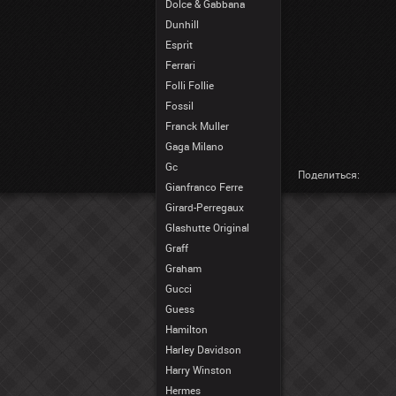
Dolce & Gabbana
Dunhill
Esprit
Ferrari
Folli Follie
Fossil
Franck Muller
Gaga Milano
Gc
Поделиться:
Gianfranco Ferre
Girard-Perregaux
Glashutte Original
Graff
Graham
Gucci
Guess
Hamilton
Harley Davidson
Harry Winston
Hermes