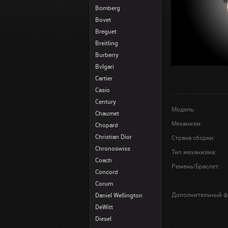
Bomberg
Bovet
Breguet
Breitling
Burberry
Bvlgari
Cartier
Casio
Century
Модель:
Chaumet
Механизм:
Chopard
Christian Dior
Страна сборки:
Chronoswiss
Тип механизма:
Coach
Ремень/Браслет:
Concord
Corum
Дополнительный ф
Daniel Wellington
DeWitt
Diesel