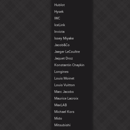
Hublot
Hysek
IWC
IceLink
Invicta
Issey Miyake
Jacob&Co
Jaeger LeCoultre
Jaquet Droz
Konstantin Chaykin
Longines
Louis Moinet
Louis Vuitton
Marc Jacobs
Maurice Lacroix
MaxLAB
Michael Kors
Mido
Mitsubishi