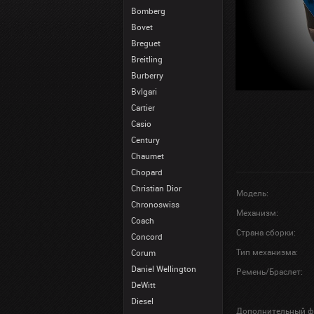
Bomberg
Bovet
Breguet
Breitling
Burberry
Bvlgari
Cartier
Casio
Century
Chaumet
Chopard
Christian Dior
Модель:
Chronoswiss
Механизм:
Coach
Страна сборки:
Concord
Тип механизма:
Corum
Daniel Wellington
Ремень/Браслет:
DeWitt
Diesel
Дополнительный ф