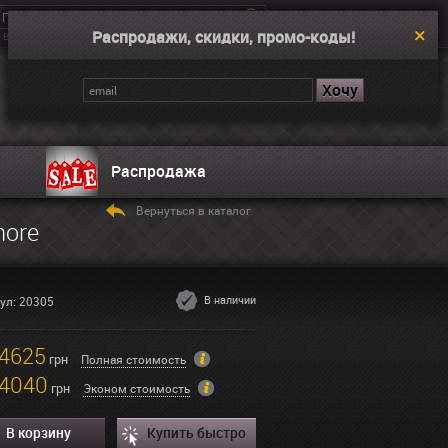
Распродажи, скидки, промо-коды!
Введите поисковой запрос, например “Dual Time”
Корзина
Нет товаров
Распродажа
Вернуться в каталог
hore
В наличии
ул: 20305
4625
грн
Полная стоимость
4040
грн
Эконом стоимость
В корзину
Купить быстро