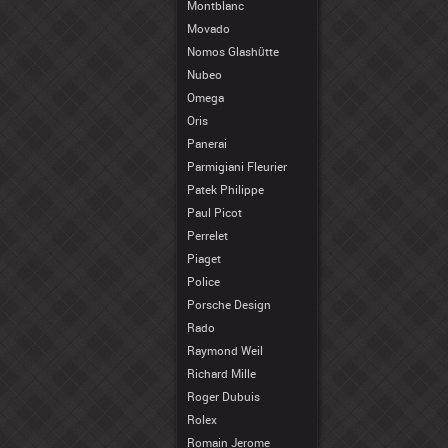
Montblanc
Movado
Nomos Glashütte
Nubeo
Omega
Oris
Panerai
Parmigiani Fleurier
Patek Philippe
Paul Picot
Perrelet
Piaget
Police
Porsche Design
Rado
Raymond Weil
Richard Mille
Roger Dubuis
Rolex
Romain Jerome