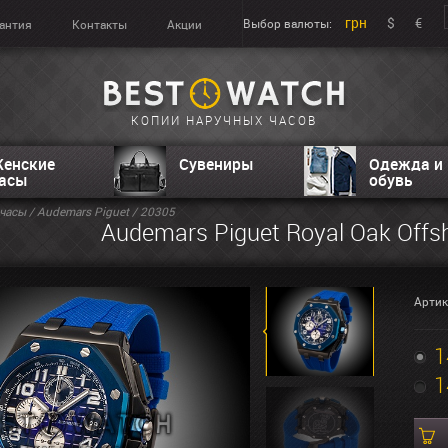
грн
$
€
Выбор валюты:
антия
Контакты
Акции
КОПИИ НАРУЧНЫХ ЧАСОВ
енские
Сувениры
Одежда и
асы
обувь
часы
/
Audemars Piguet
/ 20305
Audemars Piguet Royal Oak Offs
Артик
1
1