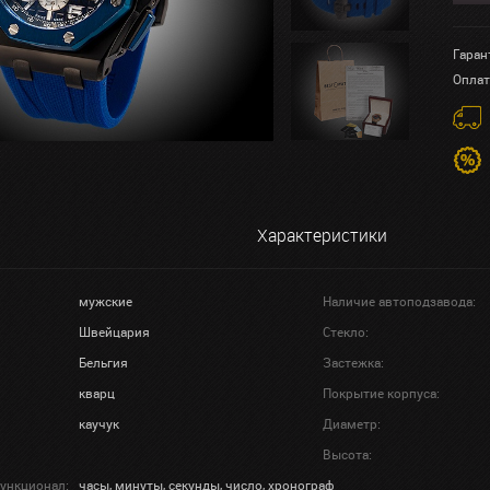
Гаран
Оплат
Характеристики
мужские
Наличие автоподзавода:
Швейцария
Стекло:
Бельгия
Застежка:
кварц
Покрытие корпуса:
каучук
Диаметр:
Высота:
ункционал:
часы, минуты, секунды, число, хронограф