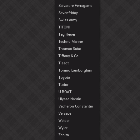
Salvatore Ferragamo
Sevenfriday
Swiss army
TITONI
Tag Heuer
Techno Marine
Thomas Sabo
Tiffany & Co
Tissot
Tonino Lamborghini
Toyota
Tudor
U-BOAT
Ulysse Nardin
Vacheron Constantin
Versace
Welder
Wyler
Zenith