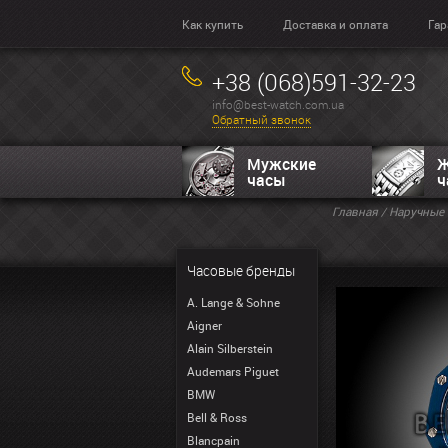
Как купить
Доставка и оплата
Гар
+38 (068)591-32-23
info@best-watch.com.ua
Обратный звонок
Мужские
Ж
часы
ч
Главная
/
Наручные 
Часовые бренды
A. Lange & Sohne
Aigner
Alain Silberstein
Audemars Piguet
BMW
Bell & Ross
Blancpain