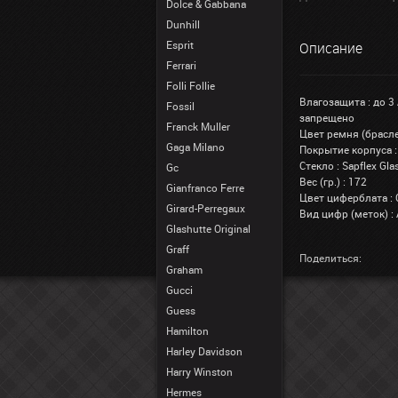
Dolce & Gabbana
Dunhill
Esprit
Описание
Ferrari
Folli Follie
Влагозащита : до 3
Fossil
запрещено
Franck Muller
Цвет ремня (брасле
Gaga Milano
Покрытие корпуса :
Стекло : Sapflex G
Gc
Вес (гр.) : 172
Gianfranco Ferre
Цвет циферблата :
Girard-Perregaux
Вид цифр (меток) :
Glashutte Original
Graff
Поделиться:
Graham
Gucci
Guess
Hamilton
Harley Davidson
Harry Winston
Hermes