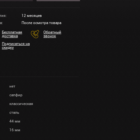
тия:
12 месяцев
а:
После осмотра товара
Бесплатная
Обратный
доставка
звонок
Подписаться на
скидку
нет
сапфир
классическая
сталь
44 мм
16 мм