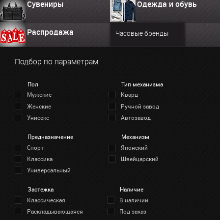
Сувениры
Одежда и обувь
Распродажа
Часовые бренды
Подбор по параметрам
Пол
Тип механизма
Мужские
Кварц
Женские
Ручной завод
Унисекс
Автозавод
Предназначение
Механизм
Спорт
Японский
Классика
Швейцарский
Универсальный
Застежка
Наличие
Классическая
В наличии
Раскладывающаяся
Под заказ