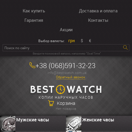
Как купить
Доставка и оплата
Гарантия
Контакты
Акции
грн
$
€
Выбор валюты:
Введите поисковой запрос, например “Dual Time”
+38 (068)591-32-23
info@best-watch.com.ua
Обратный звонок
КОПИИ НАРУЧНЫХ ЧАСОВ
Корзина
Нет товаров
Мужские часы
Женские часы