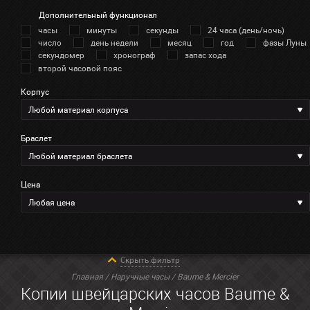
Дополнительный функционал
часы
минуты
секунды
24 часа (день/ночь)
число
день недели
месяц
год
фазы Луны
секундомер
хронограф
запас хода
второй часовой пояс
Корпус
Любой материал корпуса
Браслет
Любой материал браслета
Цена
Любая цена
Скрыть фильтр
Главная
/
Наручные часы
/ Baume & Mercier
Копии швейцарских часов Baume &