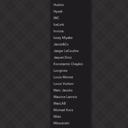
Hublot
Hysek
IWC
IceLink
Invicta
Issey Miyake
Jacob&Co
Jaeger LeCoultre
Jaquet Droz
Konstantin Chaykin
Longines
Louis Moinet
Louis Vuitton
Marc Jacobs
Maurice Lacroix
MaxLAB
Michael Kors
Mido
Mitsubishi