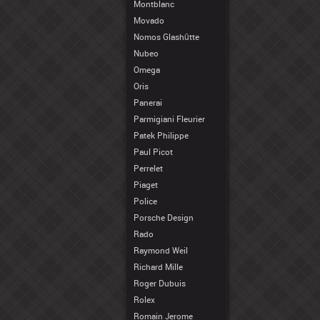
Montblanc
Movado
Nomos Glashütte
Nubeo
Omega
Oris
Panerai
Parmigiani Fleurier
Patek Philippe
Paul Picot
Perrelet
Piaget
Police
Porsche Design
Rado
Raymond Weil
Richard Mille
Roger Dubuis
Rolex
Romain Jerome