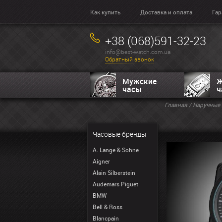
Как купить
Доставка и оплата
Гар
+38 (068)591-32-23
info@best-watch.com.ua
Обратный звонок
Мужские
Ж
часы
ч
Главная
/
Наручные 
Часовые бренды
A. Lange & Sohne
Aigner
Alain Silberstein
Audemars Piguet
BMW
Bell & Ross
Blancpain