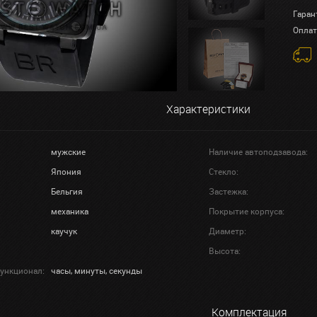
Гаран
Оплат
Характеристики
мужские
Наличие автоподзавода:
Япония
Стекло:
Бельгия
Застежка:
механика
Покрытие корпуса:
каучук
Диаметр:
Высота:
ункционал:
часы, минуты, секунды
Комплектация