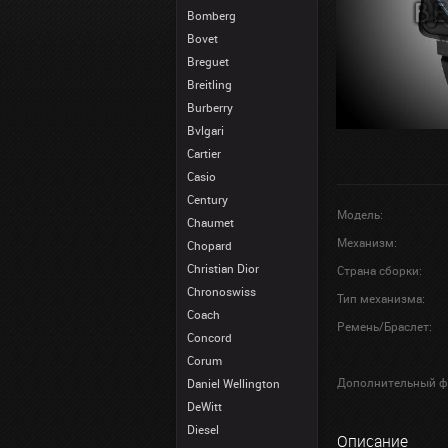
Bomberg
Bovet
Breguet
Breitling
Burberry
Bvlgari
Cartier
Casio
Century
Модель:
Chaumet
Механизм:
Chopard
Christian Dior
Страна сборки:
Chronoswiss
Тип механизма:
Coach
Ремень/Браслет:
Concord
Corum
Дополнительный ф
Daniel Wellington
DeWitt
Diesel
Описание