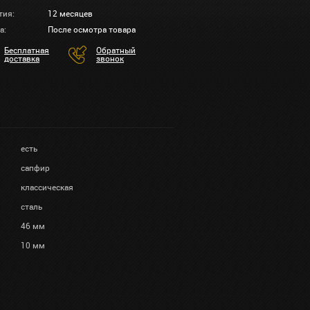
тия:
12 месяцев
а:
После осмотра товара
Бесплатная
Обратный
доставка
звонок
есть
сапфир
классическая
сталь
46 мм
10 мм