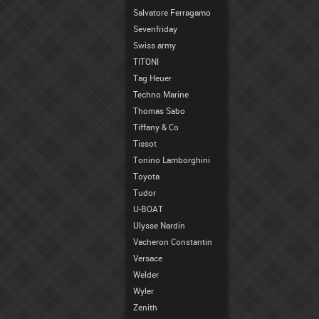
Salvatore Ferragamo
Sevenfriday
Swiss army
TITONI
Tag Heuer
Techno Marine
Thomas Sabo
Tiffany & Co
Tissot
Tonino Lamborghini
Toyota
Tudor
U-BOAT
Ulysse Nardin
Vacheron Constantin
Versace
Welder
Wyler
Zenith