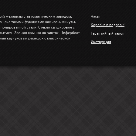
ий механизм с автоматическим заводом.
Часы
ащена такими функциями как часы, минуты,
Коробка в подарок!
 полированной стали. Стекло сапфировое с
ытием. Задняя крышка на винтах. Циферблат
Гарантийный талон
рный каучуковый ремешок с классической
Инструкция