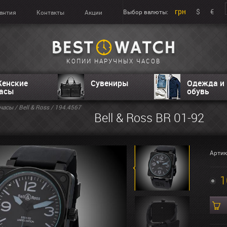
грн
$
€
Выбор валюты:
антия
Контакты
Акции
КОПИИ НАРУЧНЫХ ЧАСОВ
енские
Сувениры
Одежда и
асы
обувь
часы
/
Bell & Ross
/ 194.4567
Bell & Ross BR 01-92
Артик
1