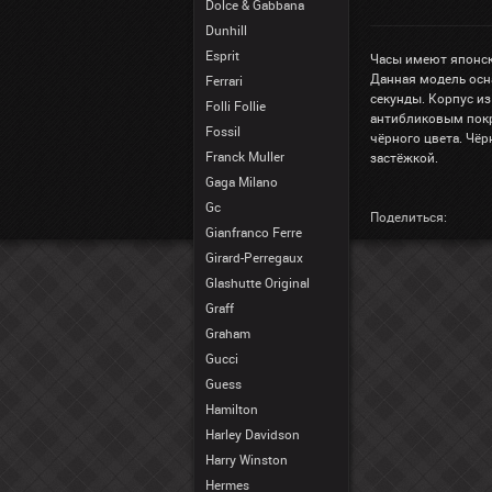
Dolce & Gabbana
Dunhill
Esprit
Часы имеют японск
Данная модель осн
Ferrari
секунды. Корпус из
Folli Follie
антибликовым покр
Fossil
чёрного цвета. Чё
Franck Muller
застёжкой.
Gaga Milano
Gc
Поделиться:
Gianfranco Ferre
Girard-Perregaux
Glashutte Original
Graff
Graham
Gucci
Guess
Hamilton
Harley Davidson
Harry Winston
Hermes