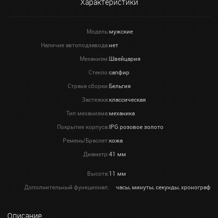
Характеристики
Модель:
мужские
Наличие автоподзавода:
нет
Механизм:
Швейцария
Стекло:
сапфир
Страна сборки:
Бельгия
Застежка:
классическая
Тип механизма:
механика
Покрытие корпуса:
IPG розовое золото
Ремень/Браслет:
кожа
Диаметр:
41 мм
Высота:
11 мм
Дополнительный функционал:
часы, минуты, секунды, хронограф
Описание