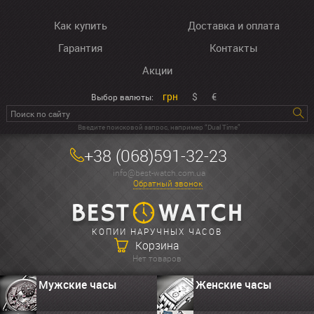
Как купить
Доставка и оплата
Гарантия
Контакты
Акции
грн
$
€
Выбор валюты:
Введите поисковой запрос, например “Dual Time”
+38 (068)591-32-23
info@best-watch.com.ua
Обратный звонок
КОПИИ НАРУЧНЫХ ЧАСОВ
Корзина
Нет товаров
Мужские часы
Женские часы