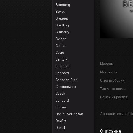
Bomberg
Bovet
Breguet
Breitling
Burberry
Bvlgari
Cartier
Casio
Century
Модель:
Chaumet
Механизм:
Chopard
Christian Dior
Страна сборки:
Chronoswiss
Тип механизма:
Coach
Ремень/Браслет:
Concord
Corum
Дополнительный ф
Daniel Wellington
DeWitt
Diesel
Описание