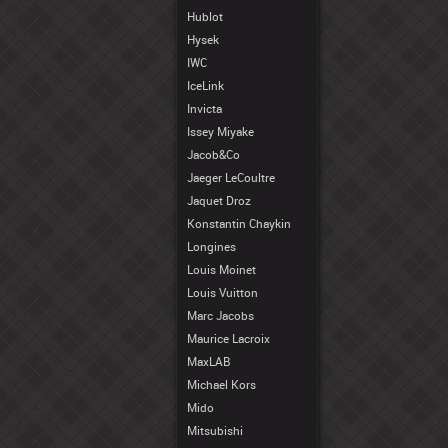
Hublot
Hysek
IWC
IceLink
Invicta
Issey Miyake
Jacob&Co
Jaeger LeCoultre
Jaquet Droz
Konstantin Chaykin
Longines
Louis Moinet
Louis Vuitton
Marc Jacobs
Maurice Lacroix
MaxLAB
Michael Kors
Mido
Mitsubishi