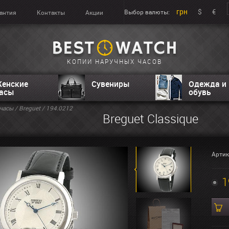
грн
$
€
Выбор валюты:
антия
Контакты
Акции
КОПИИ НАРУЧНЫХ ЧАСОВ
енские
Сувениры
Одежда и
асы
обувь
часы
/
Breguet
/ 194.0212
Breguet Classique
Артик
1