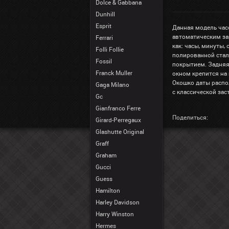
Dolce & Gabbana
Dunhill
Esprit
Данная модель час
автоматическим за
Ferrari
как: часы, минуты,
Folli Follie
полированной стал
Fossil
покрытием. Задня
Franck Muller
окном крепится на
Окошко даты распо
Gaga Milano
с классической зас
Gc
Gianfranco Ferre
Поделиться:
Girard-Perregaux
Glashutte Original
Graff
Graham
Gucci
Guess
Hamilton
Harley Davidson
Harry Winston
Hermes