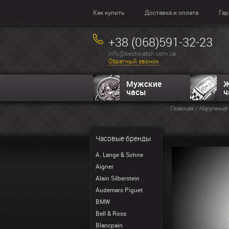
Как купить
Доставка и оплата
Гар
+38 (068)591-32-23
info@best-watch.com.ua
Обратный звонок
Мужские
Ж
часы
ч
Главная
/
Наручные 
Часовые бренды
A. Lange & Sohne
Aigner
Alain Silberstein
Audemars Piguet
BMW
Bell & Ross
Blancpain