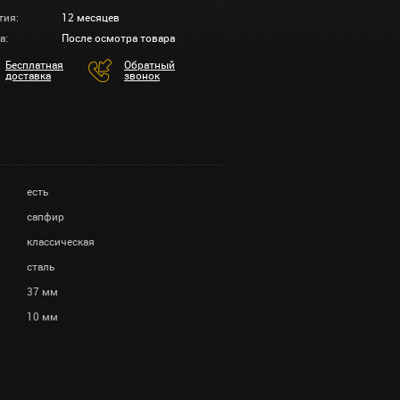
тия:
12 месяцев
а:
После осмотра товара
Бесплатная
Обратный
доставка
звонок
есть
сапфир
классическая
сталь
37 мм
10 мм