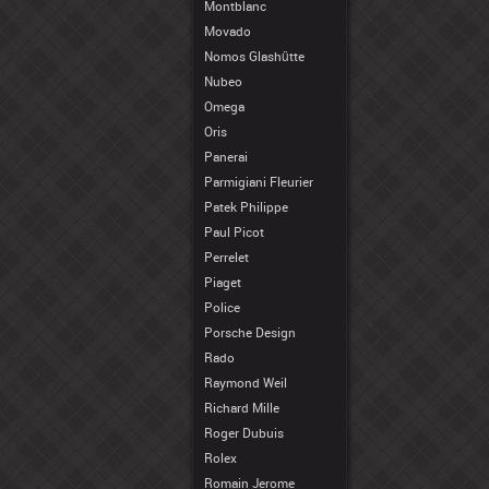
Montblanc
Movado
Nomos Glashütte
Nubeo
Omega
Oris
Panerai
Parmigiani Fleurier
Patek Philippe
Paul Picot
Perrelet
Piaget
Police
Porsche Design
Rado
Raymond Weil
Richard Mille
Roger Dubuis
Rolex
Romain Jerome