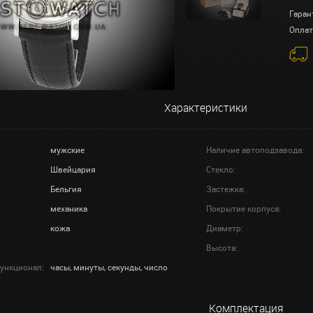
Гаран
Оплат
Характеристики
мужские
Наличие автоподзавода:
Швейцария
Стекло:
Бельгия
Застежка:
механика
Покрытие корпуса:
кожа
Диаметр:
Высота:
ункционал:
часы, минуты, секунды, число
Комплектация