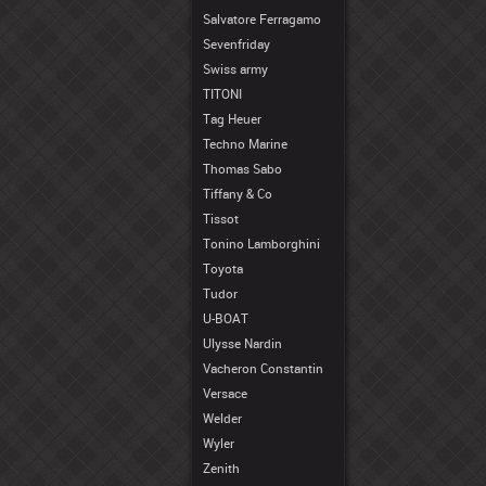
Salvatore Ferragamo
Sevenfriday
Swiss army
TITONI
Tag Heuer
Techno Marine
Thomas Sabo
Tiffany & Co
Tissot
Tonino Lamborghini
Toyota
Tudor
U-BOAT
Ulysse Nardin
Vacheron Constantin
Versace
Welder
Wyler
Zenith