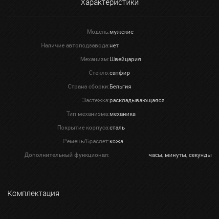
Характеристики
Модель:
мужские
Наличие автоподзавода:
нет
Механизм:
Швейцария
Стекло:
сапфир
Страна сборки:
Бельгия
Застежка:
раскладывающаяся
Тип механизма:
механика
Покрытие корпуса:
сталь
Ремень/Браслет:
кожа
Дополнительный функционал:
часы, минуты, секунды
Комплектация