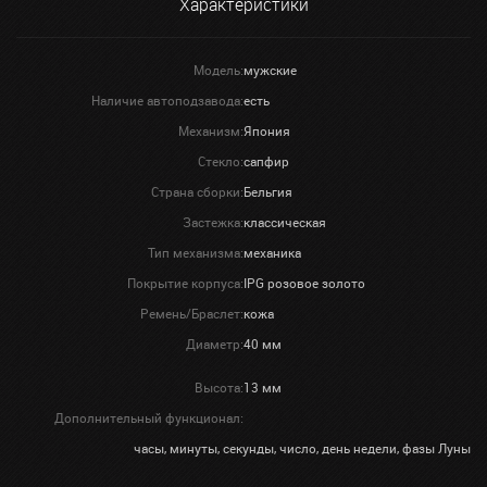
Характеристики
Модель:
мужские
Наличие автоподзавода:
есть
Механизм:
Япония
Стекло:
сапфир
Страна сборки:
Бельгия
Застежка:
классическая
Тип механизма:
механика
Покрытие корпуса:
IPG розовое золото
Ремень/Браслет:
кожа
Диаметр:
40 мм
Высота:
13 мм
Дополнительный функционал:
часы, минуты, секунды, число, день недели, фазы Луны