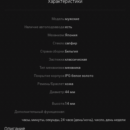
Характеристики
Модель:
мужские
Наличие автоподзавода:
есть
Механизм:
Япония
Стекло:
сапфир
Страна сборки:
Бельгия
Застежка:
классическая
Тип механизма:
механика
Покрытие корпуса:
IPG белое золото
Ремень/Браслет:
кожа
Диаметр:
44 мм
Высота:
14 мм
Дополнительный функционал:
часы, минуты, секунды, 24 часа (день/ночь), число, день недели
Описание