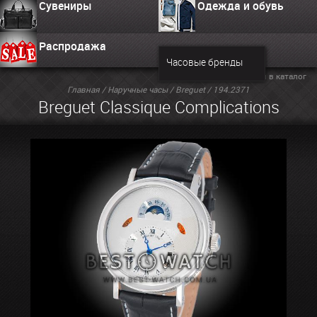
Сувениры
Одежда и обувь
Распродажа
Часовые бренды
Вернуться в каталог
Главная
/
Наручные часы
/
Breguet
/ 194.2371
Breguet Classique Complications