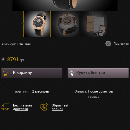
Под заказ
Артикул: 194.3441
8791
грн
В корзину
Купить быстро
Гарантия:
12 месяцев
Оплата:
После осмотра
товара
Бесплатная
Обратный
доставка
звонок