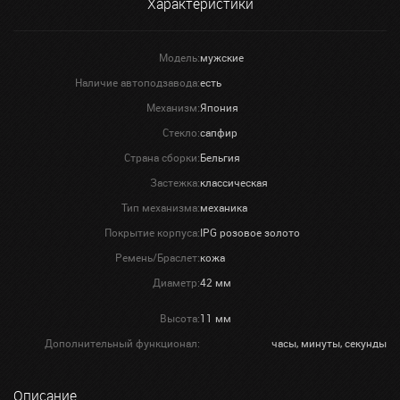
Характеристики
Модель:
мужские
Наличие автоподзавода:
есть
Механизм:
Япония
Стекло:
сапфир
Страна сборки:
Бельгия
Застежка:
классическая
Тип механизма:
механика
Покрытие корпуса:
IPG розовое золото
Ремень/Браслет:
кожа
Диаметр:
42 мм
Высота:
11 мм
Дополнительный функционал:
часы, минуты, секунды
Описание