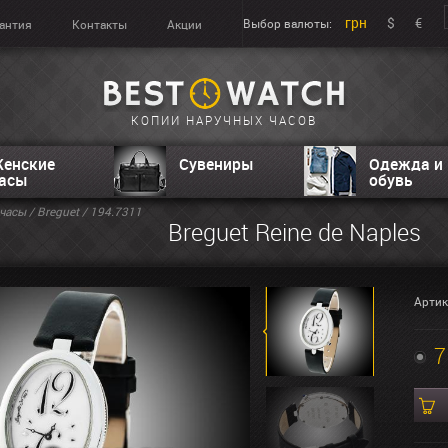
грн
$
€
Выбор валюты:
антия
Контакты
Акции
КОПИИ НАРУЧНЫХ ЧАСОВ
енские
Сувениры
Одежда и
асы
обувь
часы
/
Breguet
/ 194.7311
Breguet Reine de Naples
Артик
7