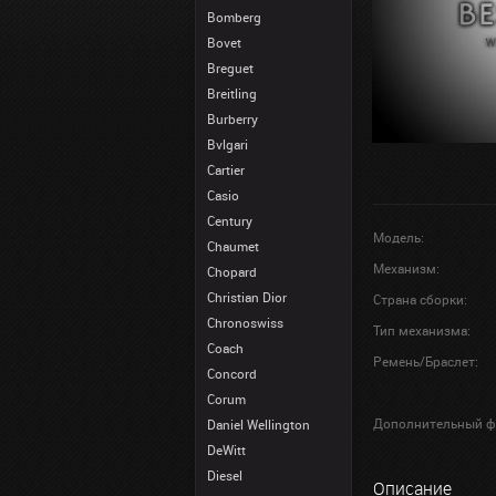
Bomberg
Bovet
Breguet
Breitling
Burberry
Bvlgari
Cartier
Casio
Century
Модель:
Chaumet
Механизм:
Chopard
Christian Dior
Страна сборки:
Chronoswiss
Тип механизма:
Coach
Ремень/Браслет:
Concord
Corum
Дополнительный ф
Daniel Wellington
DeWitt
Diesel
Описание