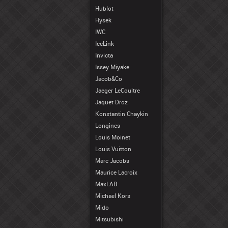
Hublot
Hysek
IWC
IceLink
Invicta
Issey Miyake
Jacob&Co
Jaeger LeCoultre
Jaquet Droz
Konstantin Chaykin
Longines
Louis Moinet
Louis Vuitton
Marc Jacobs
Maurice Lacroix
MaxLAB
Michael Kors
Mido
Mitsubishi