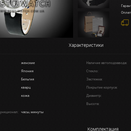
Гаран
Оплат
Характеристики
женские
Наличие автоподзавода:
Япония
Стекло:
Бельгия
Застежка:
кварц
Покрытие корпуса:
кожа
Диаметр:
Высота:
ункционал:
часы, минуты
Комплектация