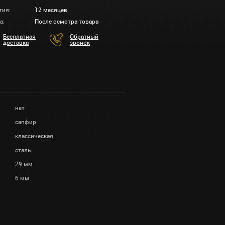
тия:
12 месяцев
а:
После осмотра товара
Бесплатная
Обратный
доставка
звонок
нет
сапфир
классическая
сталь
29 мм
6 мм