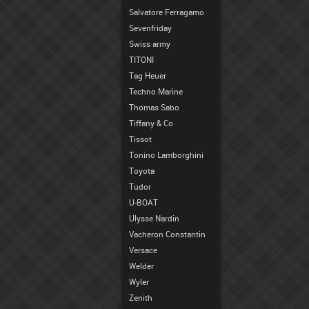
Salvatore Ferragamo
Sevenfriday
Swiss army
TITONI
Tag Heuer
Techno Marine
Thomas Sabo
Tiffany & Co
Tissot
Tonino Lamborghini
Toyota
Tudor
U-BOAT
Ulysse Nardin
Vacheron Constantin
Versace
Welder
Wyler
Zenith