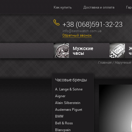
Как купить
Доставка и оплата
Гар
+38 (068)591-32-23
info@best-watch.com.ua
Обратный звонок
Мужские
Ж
часы
ч
Главная
/
Наручные 
Часовые бренды
A. Lange & Sohne
Aigner
Alain Silberstein
Audemars Piguet
BMW
Bell & Ross
Blancpain