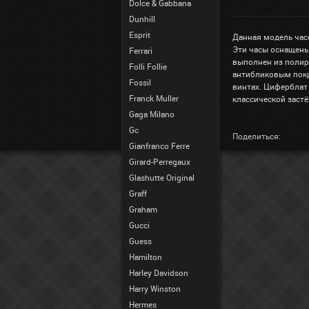
Dolce & Gabbana
Dunhill
Esprit
Данная модель час
Эти часы оснащены
Ferrari
выполнен из полир
Folli Follie
антибликовым покр
Fossil
винтах. Циферблат
Franck Muller
классической заст
Gaga Milano
Gc
Поделиться:
Gianfranco Ferre
Girard-Perregaux
Glashutte Original
Graff
Graham
Gucci
Guess
Hamilton
Harley Davidson
Harry Winston
Hermes