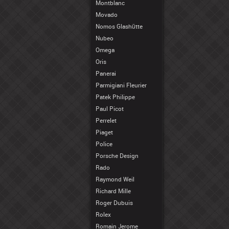
Montblanc
Movado
Nomos Glashütte
Nubeo
Omega
Oris
Panerai
Parmigiani Fleurier
Patek Philippe
Paul Picot
Perrelet
Piaget
Police
Porsche Design
Rado
Raymond Weil
Richard Mille
Roger Dubuis
Rolex
Romain Jerome