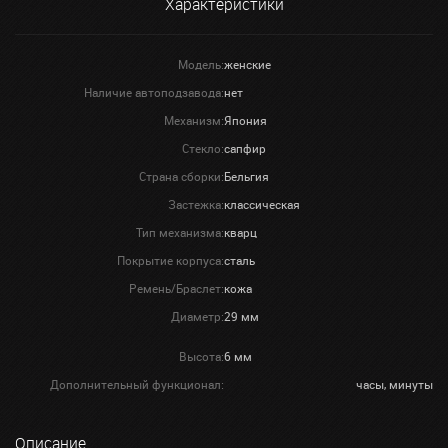
Характеристики
Модель:
женские
Наличие автоподзавода:
нет
Механизм:
Япония
Стекло:
сапфир
Страна сборки:
Бельгия
Застежка:
классическая
Тип механизма:
кварц
Покрытие корпуса:
сталь
Ремень/Браслет:
кожа
Диаметр:
29 мм
Высота:
6 мм
Дополнительный функционал:
часы, минуты
Описание