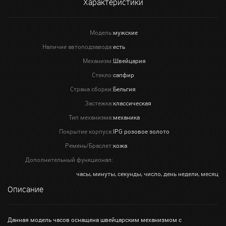
Характеристики
Модель:
мужские
Наличие автоподзавода:
есть
Механизм:
Швейцария
Стекло:
сапфир
Страна сборки:
Бельгия
Застежка:
классическая
Тип механизма:
механика
Покрытие корпуса:
IPG розовое золото
Ремень/Браслет:
кожа
Дополнительный функционал:
часы, минуты, секунды, число, день недели, месяц
Описание
Данная модель часов оснащена швейцарским механизмом с