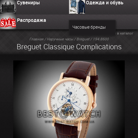
Сувениры
Одежда и обувь
Распродажа
Часовые бренды
Вернуться в каталог
Главная
/
Наручные часы
/
Breguet
/ 194.8600
Breguet Classique Complications