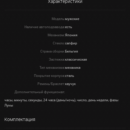
Характеристики
Модель:
мужские
Наличие автоподзавода:
есть
Механизм:
Япония
Стекло:
сапфир
Страна сборки:
Бельгия
Застежка:
классическая
Тип механизма:
механика
Покрытие корпуса:
сталь
Ремень/Браслет:
каучук
Дополнительный функционал:
часы, минуты, секунды, 24 часа (день/ночь), число, день недели, фазы
Луны
Комплектация