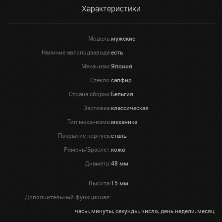
Характеристики
Модель:
мужские
Наличие автоподзавода:
есть
Механизм:
Япония
Стекло:
сапфир
Страна сборки:
Бельгия
Застежка:
классическая
Тип механизма:
механика
Покрытие корпуса:
сталь
Ремень/Браслет:
кожа
Диаметр:
48 мм
Высота:
15 мм
Дополнительный функционал:
часы, минуты, секунды, число, день недели, месяц