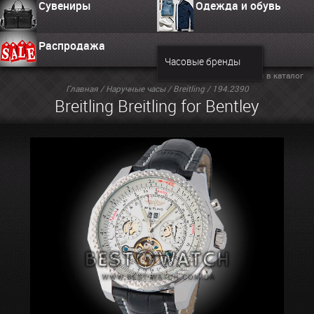
Сувениры
Одежда и обувь
Распродажа
Часовые бренды
Вернуться в каталог
Главная
/
Наручные часы
/
Breitling
/ 194.2390
Breitling Breitling for Bentley