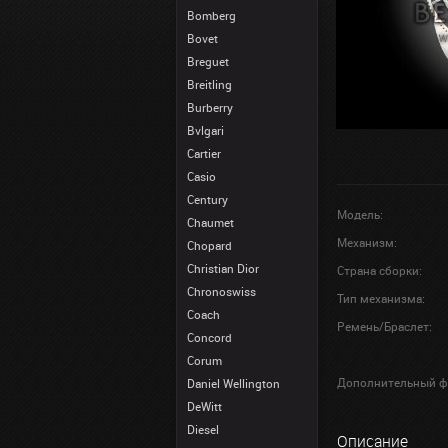
Bomberg
Bovet
Breguet
Breitling
Burberry
Bvlgari
Cartier
Casio
Century
Модель:
Chaumet
Механизм:
Chopard
Christian Dior
Страна сборки:
Chronoswiss
Тип механизма:
Coach
Ремень/Браслет:
Concord
Corum
Дополнительный ф
Daniel Wellington
DeWitt
Diesel
Описание