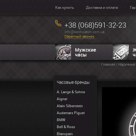
Как купить
Доставка и оплата
Гар
+38 (068)591-32-23
info@best-watch.com.ua
Обратный звонок
Мужские
Ж
часы
ч
Главная
/
Наручные 
Часовые бренды
A. Lange & Sohne
Aigner
Alain Silberstein
Audemars Piguet
BMW
Bell & Ross
Blancpain