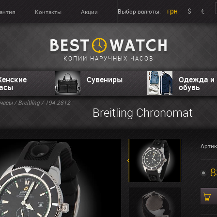
грн
$
€
Выбор валюты:
антия
Контакты
Акции
КОПИИ НАРУЧНЫХ ЧАСОВ
енские
Сувениры
Одежда и
асы
обувь
часы
/
Breitling
/ 194.2812
Breitling Chronomat
Артик
8