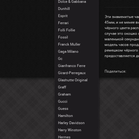
Dolce & Gabbana
Dunhill
Esprit
Эти знаменитые ча
45мм, и не менее 
Ferrari
чёрного цвета рас
Folli Follie
случае это окошко 
Fossil
маленькой секундно
Franck Muller
модель часов прод
ремешком чёрного ц
Gaga Milano
предоставляется д
Gc
Gianfranco Ferre
Поделиться:
Girard-Perregaux
Glashutte Original
Graff
Graham
Gucci
Guess
Hamilton
Harley Davidson
Harry Winston
Hermes