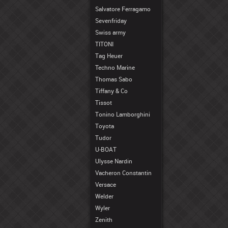
Salvatore Ferragamo
Sevenfriday
Swiss army
TITONI
Tag Heuer
Techno Marine
Thomas Sabo
Tiffany & Co
Tissot
Tonino Lamborghini
Toyota
Tudor
U-BOAT
Ulysse Nardin
Vacheron Constantin
Versace
Welder
Wyler
Zenith