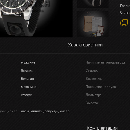
Гаран
Оплат
Характеристики
мужские
Наличие автоподзавода:
Япония
Стекло:
Бельгия
Застежка:
механика
Покрытие корпуса:
каучук
Диаметр:
Высота:
ункционал:
часы, минуты, секунды, число
Комплектация