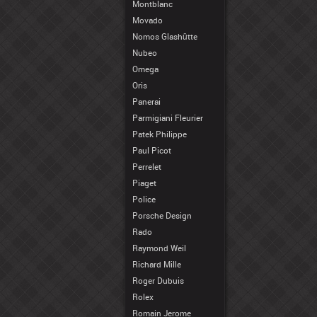
Montblanc
Movado
Nomos Glashütte
Nubeo
Omega
Oris
Panerai
Parmigiani Fleurier
Patek Philippe
Paul Picot
Perrelet
Piaget
Police
Porsche Design
Rado
Raymond Weil
Richard Mille
Roger Dubuis
Rolex
Romain Jerome