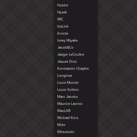
Hublot
Hysek
IWC
IceLink
Invicta
Issey Miyake
Jacob&Co
Jaeger LeCoultre
Jaquet Droz
Konstantin Chaykin
Longines
Louis Moinet
Louis Vuitton
Marc Jacobs
Maurice Lacroix
MaxLAB
Michael Kors
Mido
Mitsubishi