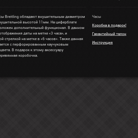
сы Breitling обладают внушительным диаметром
Часы
внушительной высотой 11мм. На циферблате
Коробка в подарок!
положен дополнительный функционал. В данном
отображения даты на метке «3 часа», и
Гарантийный талон
й стрелкой на метке в «6 часов». Также данная
Инструкция
ается с перфорированным каучуковым
вета. В подарок к этому аксессуару
еревянная коробочка.