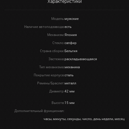
Характеристики
Модель:
мужские
Наличие автоподзавода:
есть
Механизм:
Япония
Стекло:
сапфир
Страна сборки:
Бельгия
Застежка:
раскладывающаяся
Тип механизма:
механика
Покрытие корпуса:
сталь
Ремень/Браслет:
металл
Диаметр:
42 мм
Высота:
15 мм
Дополнительный функционал:
часы, минуты, секунды, число, день недели, месяц