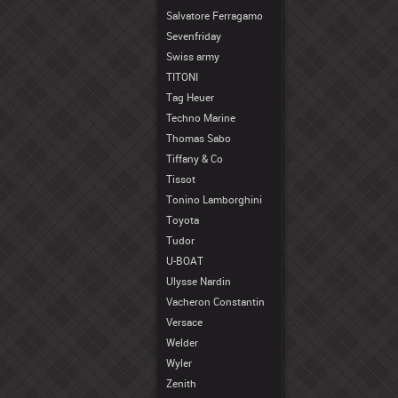
Salvatore Ferragamo
Sevenfriday
Swiss army
TITONI
Tag Heuer
Techno Marine
Thomas Sabo
Tiffany & Co
Tissot
Tonino Lamborghini
Toyota
Tudor
U-BOAT
Ulysse Nardin
Vacheron Constantin
Versace
Welder
Wyler
Zenith