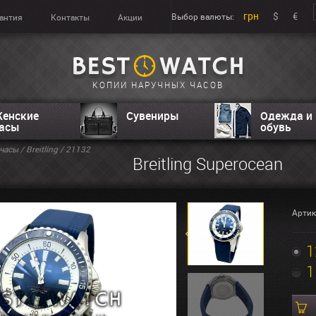
грн
$
€
Выбор валюты:
антия
Контакты
Акции
КОПИИ НАРУЧНЫХ ЧАСОВ
енские
Сувениры
Одежда и
асы
обувь
часы
/
Breitling
/ 21132
Breitling Superocean
Артик
1
1