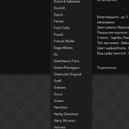
Dolce & Gabbana
Dunhill
Esprit
Влагозащита : до 3
Ferrari
запрещено
Цвет ремня (брасле
Folli Follie
Покрытие корпуса :
Fossil
Стекло : Sapflex G
Franck Muller
Тип застежки : Баб
Gaga Milano
Цвет циферблата :
Вид цифр (меток) :
Gc
Gianfranco Ferre
Girard-Perregaux
Поделиться:
Glashutte Original
Graff
Graham
Gucci
Guess
Hamilton
Harley Davidson
Harry Winston
Hermes