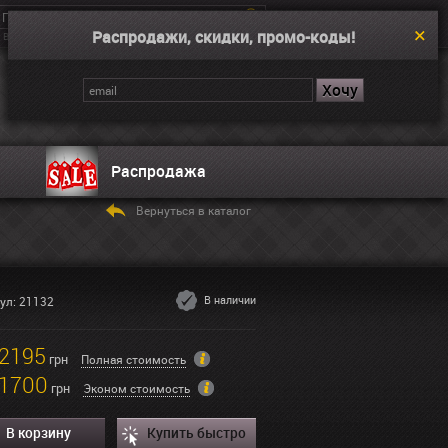
Распродажи, скидки, промо-коды!
Введите поисковой запрос, например “Dual Time”
Корзина
Нет товаров
Распродажа
Вернуться в каталог
В наличии
ул: 21132
2195
грн
Полная стоимость
1700
грн
Эконом стоимость
В корзину
Купить быстро