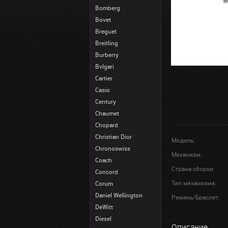
Bomberg
Bovet
Breguet
Breitling
Burberry
Bvlgari
Cartier
Casio
Century
Chaumet
Chopard
Christian Dior
Модель:
Chronoswiss
Механизм:
Coach
Страна сборки:
Concord
Тип механизма:
Corum
Daniel Wellington
Ремень/Браслет:
DeWitt
Diesel
Описание