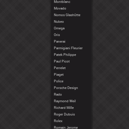
Montblanc
Movado
Nomos Glashütte
Nubeo
Omega
Oris
Panerai
Parmigiani Fleurier
Patek Philippe
Paul Picot
Perrelet
Piaget
Police
Porsche Design
Rado
Raymond Weil
Richard Mille
Roger Dubuis
Rolex
Romain Jerome