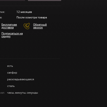
тия:
12 месяцев
а:
После осмотра товара
Бесплатная
Обратный
доставка
звонок
Подписаться на
скидку
есть
сапфир
раскладывающаяся
сталь
нал:
часы, минуты, секунды