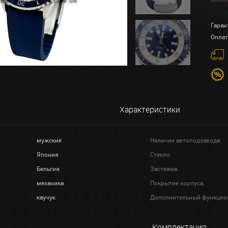
Гаран
Оплат
Характеристики
мужские
Наличие автоподзавода:
Япония
Стекло:
Бельгия
Застежка:
механика
Покрытие корпуса:
каучук
Дополнительный функцио
Комплектация