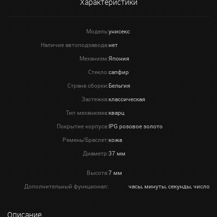
Характеристики
Модель:
унисекс
Наличие автоподзавода:
нет
Механизм:
Япония
Стекло:
сапфир
Страна сборки:
Бельгия
Застежка:
классическая
Тип механизма:
кварц
Покрытие корпуса:
IPG розовое золото
Ремень/Браслет:
кожа
Диаметр:
37 мм
Высота:
7 мм
Дополнительный функционал:
часы, минуты, секунды, число
Описание