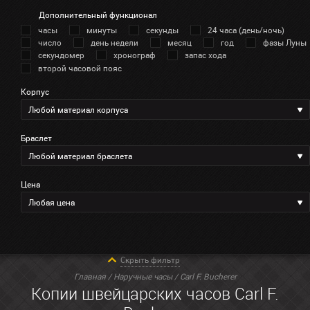
Дополнительный функционал
часы
минуты
секунды
24 часа (день/ночь)
число
день недели
месяц
год
фазы Луны
секундомер
хронограф
запас хода
второй часовой пояс
Корпус
Любой материал корпуса
Браслет
Любой материал браслета
Цена
Любая цена
Скрыть фильтр
Главная
/
Наручные часы
/ Carl F. Bucherer
Копии швейцарских часов Carl F.