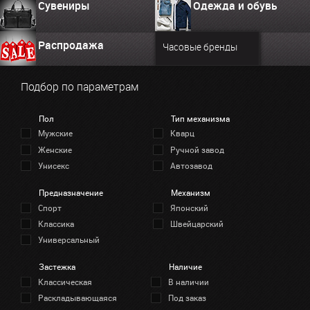
Сувениры
Одежда и обувь
Распродажа
Часовые бренды
Подбор по параметрам
Пол
Тип механизма
Мужские
Кварц
Женские
Ручной завод
Унисекс
Автозавод
Предназначение
Механизм
Спорт
Японский
Классика
Швейцарский
Универсальный
Застежка
Наличие
Классическая
В наличии
Раскладывающаяся
Под заказ