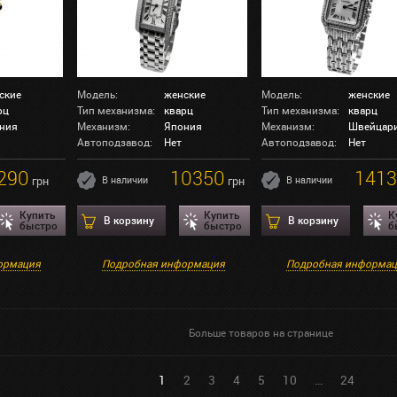
ские
Модель:
женские
Модель:
женские
рц
Тип механизма:
кварц
Тип механизма:
кварц
ния
Механизм:
Япония
Механизм:
Швейцар
Автоподзавод:
Нет
Автоподзавод:
Нет
290
10350
141
грн
В наличии
грн
В наличии
Купить
Купить
К
В корзину
В корзину
быстро
быстро
б
ормация
Подробная информация
Подробная информа
Больше товаров на странице
1
2
3
4
5
10
…
24