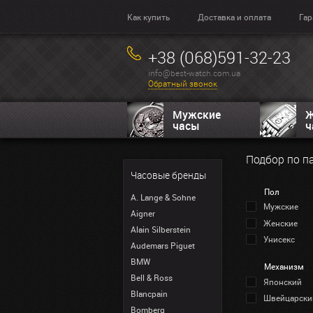
Как купить
Доставка и оплата
Гар
+38 (068)591-32-23
info@best-watch.com.ua
Обратный звонок
Мужские
Ж
часы
ч
Подбор по п
Часовые бренды
Пол
A. Lange & Sohne
Мужские
Aigner
Женские
Alain Silberstein
Унисекс
Audemars Piguet
BMW
Механизм
Bell & Ross
Японский
Blancpain
Швейцарски
Bomberg