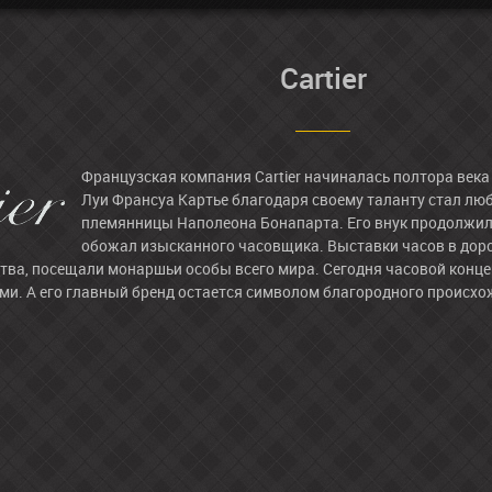
Cartier
Французская компания Cartier начиналась полтора века 
Луи Франсуа Картье благодаря своему таланту стал л
племянницы Наполеона Бонапарта. Его внук продолжил
обожал изысканного часовщика. Выставки часов в доро
тва, посещали монаршьи особы всего мира. Сегодня часовой концер
и. А его главный бренд остается символом благородного происхо