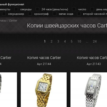
ьный функционал
минуты
секунды
24 часа (день/ночь)
число
день не
секундомер
хронограф
запас хода
второй часовой 
часы
/ Cartier
Копии швейцарских часов Cart
1
2
3
4
5
10
…
24
Cartier
Копия часов Cartier
Копия часов Cart
4
Арт 21144
Арт 21143