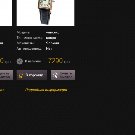
Модель:
унисекс
Тип механизма:
кварц
ия
Механизм:
Япония
Автоподзавод:
Нет
30
7290
грн
В наличии
грн
упить
Купить
В корзину
ыстро
быстро
ция
Подробная информация