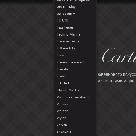
Sevenfriday
Swiss army
TITONI
Tag Heuer
Techno Marine
Thomas Sabo
Tiffany & Co
Tissot
Tonino Lamborghini
Toyota
ювелирного искусс
Tudor
известными маркам
U-BOAT
Ulysse Nardin
Vacheron Constantin
Versace
Welder
Wyler
Zenith
Джинсы