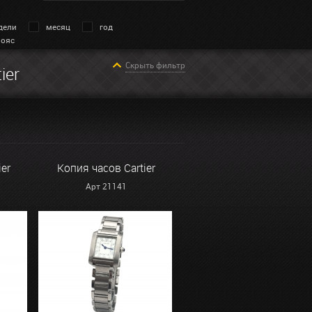
дели
месяц
год
пояс
Скрыть фильтр
ier
ier
Копия часов Cartier
Арт 21141