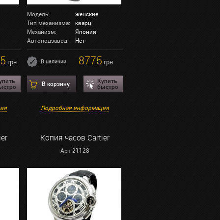
Модель:
женские
Тип механизма:
кварц
Механизм:
Япония
Автоподзавод:
Нет
5
8775
грн
В наличии
грн
упить
Купить
В корзину
ыстро
быстро
ция
Подробная информация
ier
Копия часов Cartier
Арт 21128