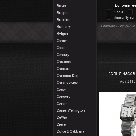
Дополнител
Bovet
часы
Breguet
фазы Луны
Breitling
Главная
/
Наручные 
Burberry
Bvlgari
Cartier
Casio
Century
Chaumet
Chopard
Копия часов 
Christian Dior
Арт 2115
Chronoswiss
Coach
Concord
Corum
Daniel Wellington
DeWitt
Diesel
Dolce & Gabbana