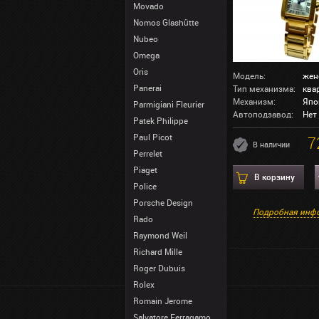
Movado
Nomos Glashütte
Nubeo
Omega
Oris
Модель:
жен
Panerai
Тип механизма:
ква
Механизм:
Япо
Parmigiani Fleurier
Автоподзавод:
Нет
Patek Philippe
Paul Picot
7
В наличии
Perrelet
Piaget
В корзину
Police
Porsche Design
Подробная инф
Rado
Raymond Weil
Richard Mille
Roger Dubuis
Rolex
Romain Jerome
Salvatore Ferragamo