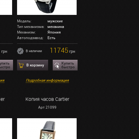
Модель:
мужские
Тип механизма:
механика
Механизм:
Япония
Автоподзавод:
Есть
0
11745
грн
В наличии
грн
упить
Купить
В корзину
ыстро
быстро
ция
Подробная информация
ier
Копия часов Cartier
Арт 21099