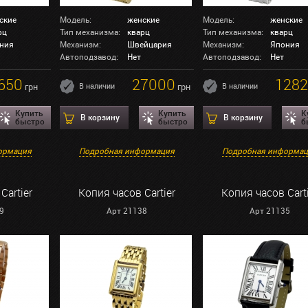
ские
Модель:
женские
Модель:
женские
рц
Тип механизма:
кварц
Тип механизма:
кварц
ния
Механизм:
Швейцария
Механизм:
Япония
Автоподзавод:
Нет
Автоподзавод:
Нет
650
27000
1282
грн
В наличии
грн
В наличии
Купить
Купить
К
В корзину
В корзину
быстро
быстро
б
ормация
Подробная информация
Подробная информа
Cartier
Копия часов Cartier
Копия часов Cart
9
Арт 21138
Арт 21135