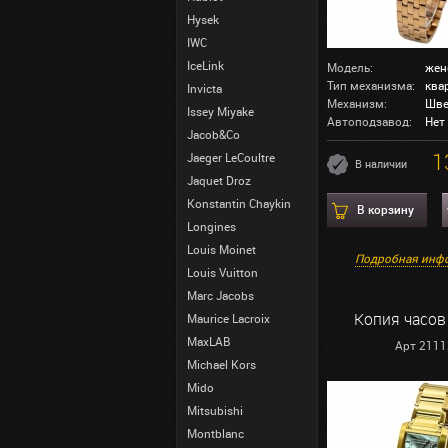
Hysek
IWC
IceLink
Модель:
жен
Тип механизма:
ква
Invicta
Механизм:
Шве
Issey Miyake
Автоподзавод:
Нет
Jacob&Co
1
Jaeger LeCoultre
В наличии
Jaquet Droz
Konstantin Chaykin
В корзину
Longines
Louis Moinet
Подробная инф
Louis Vuitton
Marc Jacobs
Копия часов 
Maurice Lacroix
MaxLAB
Арт 2111
Michael Kors
Mido
Mitsubishi
Montblanc