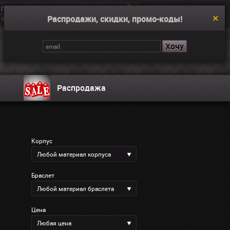
Распродажи, скидки, промо-коды!
Введите поисковой запрос, например “Dual Time”
Корзина
Нет товаров
Распродажа
Корпус
Любой материал корпуса
Браслет
Любой материал браслета
Цена
Любая цена