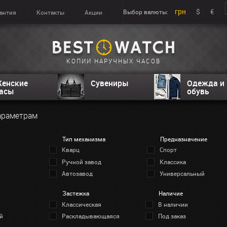
грн
$
€
Выбор валюты:
антия
Контакты
Акции
КОПИИ НАРУЧНЫХ ЧАСОВ
енские
Сувениры
Одежда и
асы
обувь
араметрам
Тип механизма
Предназначение
Кварц
Спорт
Ручной завод
Классика
Автозавод
Универсальный
Застежка
Наличие
Классическая
В наличии
й
Раскладывающаяся
Под заказ