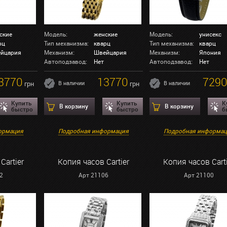
ские
Модель:
женские
Модель:
унисекс
рц
Тип механизма:
кварц
Тип механизма:
кварц
йцария
Механизм:
Швейцария
Механизм:
Япония
Автоподзавод:
Нет
Автоподзавод:
Нет
3770
13770
729
грн
В наличии
грн
В наличии
Купить
Купить
К
В корзину
В корзину
быстро
быстро
б
ормация
Подробная информация
Подробная информа
Cartier
Копия часов Cartier
Копия часов Cart
2
Арт 21106
Арт 21100