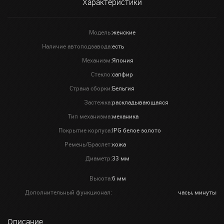
Характеристики
Модель:
женские
Наличие автоподзавода:
есть
Механизм:
Япония
Стекло:
сапфир
Страна сборки:
Бельгия
Застежка:
раскладывающаяся
Тип механизма:
механика
Покрытие корпуса:
IPG белое золото
Ремень/Браслет:
кожа
Диаметр:
33 мм
Высота:
6 мм
Дополнительный функционал:
часы, минуты
Описание