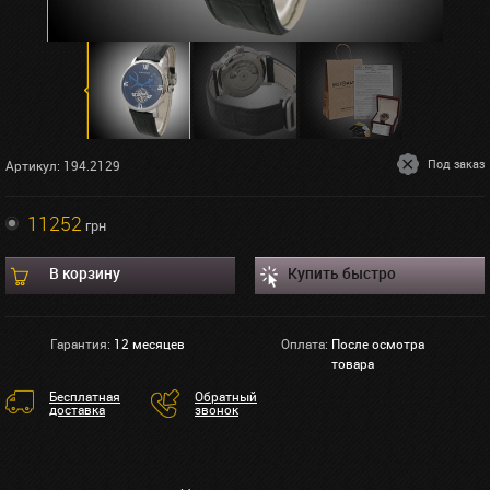
Под заказ
Артикул: 194.2129
11252
грн
В корзину
Купить быстро
Гарантия:
12 месяцев
Оплата:
После осмотра
товара
Бесплатная
Обратный
доставка
звонок