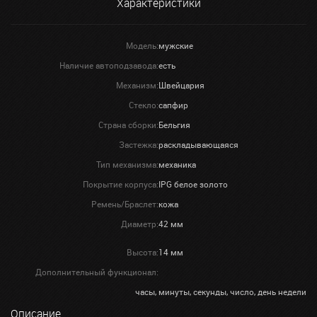
Характеристики
Модель:
мужские
Наличие автоподзавода:
есть
Механизм:
Швейцария
Стекло:
сапфир
Страна сборки:
Бельгия
Застежка:
раскладывающаяся
Тип механизма:
механика
Покрытие корпуса:
IPG белое золото
Ремень/Браслет:
кожа
Диаметр:
42 мм
Высота:
14 мм
Дополнительный функционал:
часы, минуты, секунды, число, день недели
Описание