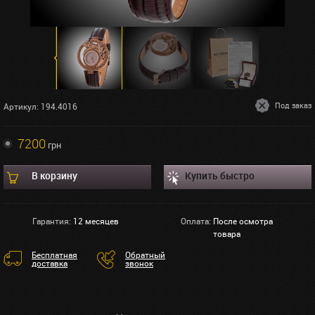
Под заказ
Артикул: 194.4016
7200
грн
В корзину
Купить быстро
Гарантия:
12 месяцев
Оплата:
После осмотра
товара
Бесплатная
Обратный
доставка
звонок