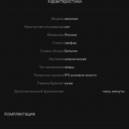
Характеристики
Модель:
женские
Наличие автоподзавода:
нет
Механизм:
Япония
Стекло:
сапфир
Страна сборки:
Бельгия
Застежка:
классическая
Тип механизма:
кварц
Покрытие корпуса:
IPG розовое золото
Ремень/Браслет:
кожа
Дополнительный функционал:
часы, минуты
Комплектация