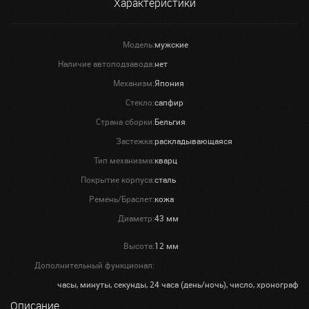
Характеристики
Модель:
мужские
Наличие автоподзавода:
нет
Механизм:
Япония
Стекло:
сапфир
Страна сборки:
Бельгия
Застежка:
раскладывающаяся
Тип механизма:
кварц
Покрытие корпуса:
сталь
Ремень/Браслет:
кожа
Диаметр:
43 мм
Высота:
12 мм
Дополнительный функционал:
часы, минуты, секунды, 24 часа (день/ночь), число, хронограф
Описание