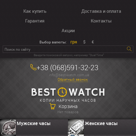
Как купить
Доставка и оплата
Гарантия
Контакты
Акции
грн
$
€
Выбор валюты:
Введите поисковой запрос, например “Dual Time”
+38 (068)591-32-23
info@best-watch.com.ua
Обратный звонок
КОПИИ НАРУЧНЫХ ЧАСОВ
Корзина
Нет товаров
Мужские часы
Женские часы