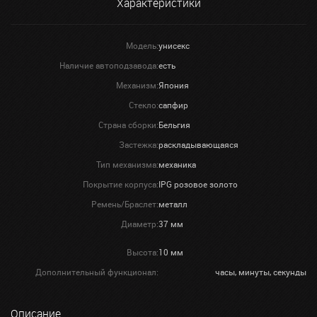
Характеристики
Модель:
унисекс
Наличие автоподзавода:
есть
Механизм:
Япония
Стекло:
сапфир
Страна сборки:
Бельгия
Застежка:
раскладывающаяся
Тип механизма:
механика
Покрытие корпуса:
IPG розовое золото
Ремень/Браслет:
металл
Диаметр:
37 мм
Высота:
10 мм
Дополнительный функционал:
часы, минуты, секунды
Описание