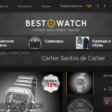
грн
$
€
Выбор валюты:
антия
Контакты
Акции
КОПИИ НАРУЧНЫХ ЧАСОВ
енские
Сувениры
Одежда и
асы
обувь
часы
/
Cartier
/ 21093
Cartier Santos de Cartier
Артик
9