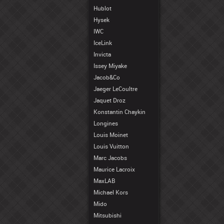
Hublot
Hysek
IWC
IceLink
Invicta
Issey Miyake
Jacob&Co
Jaeger LeCoultre
Jaquet Droz
Konstantin Chaykin
Longines
Louis Moinet
Louis Vuitton
Marc Jacobs
Maurice Lacroix
MaxLAB
Michael Kors
Mido
Mitsubishi