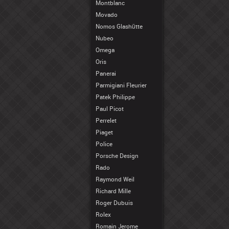
Montblanc
Movado
Nomos Glashütte
Nubeo
Omega
Oris
Panerai
Parmigiani Fleurier
Patek Philippe
Paul Picot
Perrelet
Piaget
Police
Porsche Design
Rado
Raymond Weil
Richard Mille
Roger Dubuis
Rolex
Romain Jerome