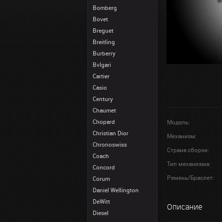
Bomberg
Bovet
Breguet
Breitling
Burberry
Bvlgari
Cartier
Casio
Century
Chaumet
Chopard
Модель:
Christian Dior
Механизм:
Chronoswiss
Страна сборки:
Coach
Тип механизма:
Concord
Ремень/Браслет:
Corum
Daniel Wellington
DeWitt
Описание
Diesel