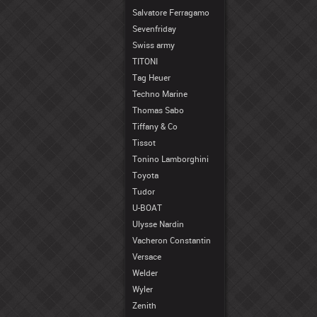
Salvatore Ferragamo
Sevenfriday
Swiss army
TITONI
Tag Heuer
Techno Marine
Thomas Sabo
Tiffany & Co
Tissot
Tonino Lamborghini
Toyota
Tudor
U-BOAT
Ulysse Nardin
Vacheron Constantin
Versace
Welder
Wyler
Zenith