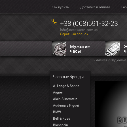
Как купить
Доставка и оплата
Гар
+38 (068)591-32-23
info@best-watch.com.ua
Обратный звонок
Мужские
Ж
часы
ч
Главная
/
Наручные 
Часовые бренды
A. Lange & Sohne
Aigner
Alain Silberstein
Audemars Piguet
BMW
Bell & Ross
Blancpain