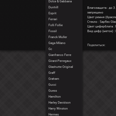
Dolce & Gabbana
Dunhill
Влагозащита : до 3
запрещено
Esprit
Цвет ремня (брасле
Ferrari
Стекло : Sapflex G
Folli Follie
Цвет циферблата :
Fossil
Вид цифр (меток) :
Franck Muller
Gaga Milano
Поделиться:
Gc
Gianfranco Ferre
Girard-Perregaux
Glashutte Original
Graff
Graham
Gucci
Guess
Hamilton
Harley Davidson
Harry Winston
Hermes