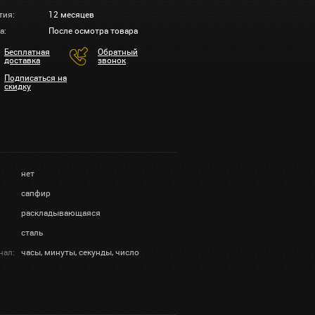
тия:
12 месяцев
а:
После осмотра товара
Бесплатная
Обратный
доставка
звонок
Подписаться на
скидку
нет
сапфир
раскладывающаяся
сталь
нал:
часы, минуты, секунды, число