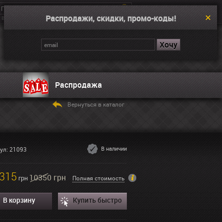
Распродажи, скидки, промо-коды!
Введите поисковой запрос, например “Dual Time”
Корзина
Нет товаров
Распродажа
Вернуться в каталог
В наличии
ул: 21093
315
10350 грн
грн
Полная стоимость
В корзину
Купить быстро