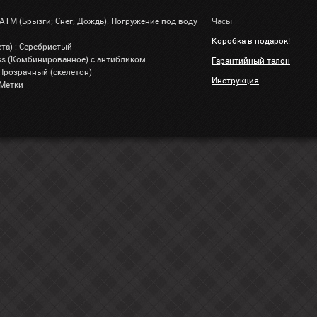
 АТМ (Брызги; Снег; Дождь). Погружение под воду
Часы
Коробка в подарок!
та) : Серебристый
lass (Комбинированное) с антибликом
Гарантийный талон
 Прозрачный (скелетон)
Инструкция
 Метки