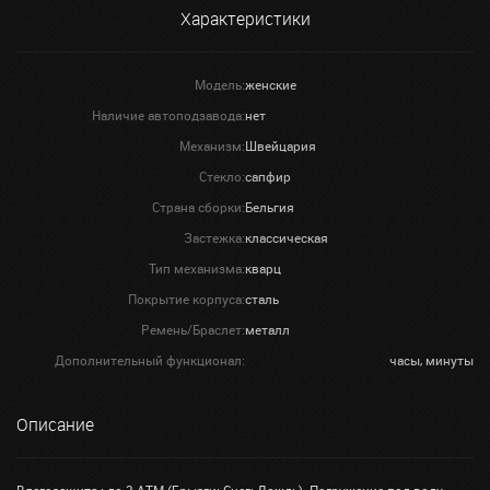
Характеристики
Модель:
женские
Наличие автоподзавода:
нет
Механизм:
Швейцария
Стекло:
сапфир
Страна сборки:
Бельгия
Застежка:
классическая
Тип механизма:
кварц
Покрытие корпуса:
сталь
Ремень/Браслет:
металл
Дополнительный функционал:
часы, минуты
Описание