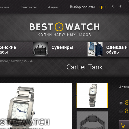
грн
$
€
Выбор валюты:
антия
Контакты
Акции
КОПИИ НАРУЧНЫХ ЧАСОВ
енские
Сувениры
Одежда и
асы
обувь
часы
/
Cartier
/ 21141
Cartier Tank
Артик
8
8