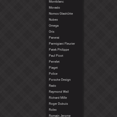
Montblanc
Movado
Nomos Glashütte
Nubeo
Omega
Oris
Panerai
Parmigiani Fleurier
Patek Philippe
Paul Picot
Perrelet
Piaget
Police
Porsche Design
Rado
Raymond Weil
Richard Mille
Roger Dubuis
Rolex
Romain Jerome