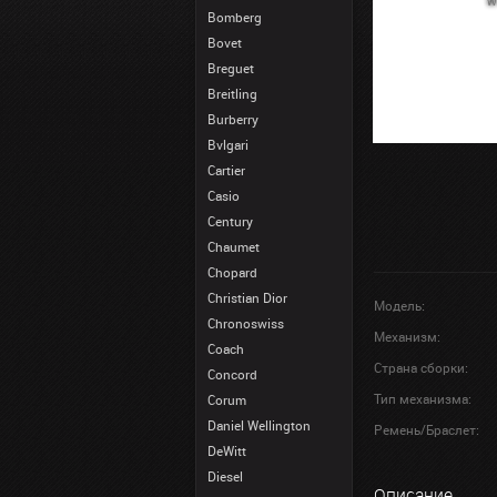
Bomberg
Bovet
Breguet
Breitling
Burberry
Bvlgari
Cartier
Casio
Century
Chaumet
Chopard
Christian Dior
Модель:
Chronoswiss
Механизм:
Coach
Страна сборки:
Concord
Тип механизма:
Corum
Daniel Wellington
Ремень/Браслет:
DeWitt
Diesel
Описание