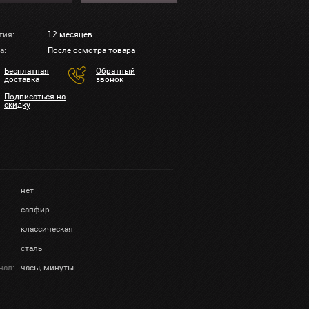
тия:
12 месяцев
а:
После осмотра товара
Бесплатная
Обратный
доставка
звонок
Подписаться на
скидку
нет
сапфир
классическая
сталь
нал:
часы, минуты