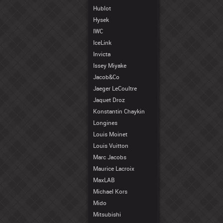
Hublot
Hysek
IWC
IceLink
Invicta
Issey Miyake
Jacob&Co
Jaeger LeCoultre
Jaquet Droz
Konstantin Chaykin
Longines
Louis Moinet
Louis Vuitton
Marc Jacobs
Maurice Lacroix
MaxLAB
Michael Kors
Mido
Mitsubishi