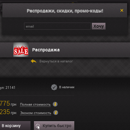
Распродажи, скидки, промо-коды!
Введите поисковой запрос, например “Dual Time”
Корзина
Нет товаров
Распродажа
Вернуться в каталог
В наличии
ул: 21141
775
грн
Полная стоимость
235
грн
Эконом стоимость
В корзину
Купить быстро