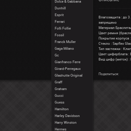
Dolce & Gabbana
Dunhill
Esprit
Влагозащита : до 3
Ferrari
запрещено
Материал Браслета
Folli Follie
Цвет ремня (брасле
Fossil
Покрытие корпуса 
Franck Muller
Стекло : Sapflex G
Gaga Milano
Тип застежки : Кли
Цвет циферблата :
Gc
Вид цифр (меток) :
Gianfranco Ferre
Girard-Perregaux
Поделиться:
Glashutte Original
Graff
Graham
Gucci
Guess
Hamilton
Harley Davidson
Harry Winston
Hermes