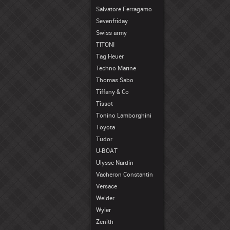
Salvatore Ferragamo
Sevenfriday
Swiss army
TITONI
Tag Heuer
Techno Marine
Thomas Sabo
Tiffany & Co
Tissot
Tonino Lamborghini
Toyota
Tudor
U-BOAT
Ulysse Nardin
Vacheron Constantin
Versace
Welder
Wyler
Zenith