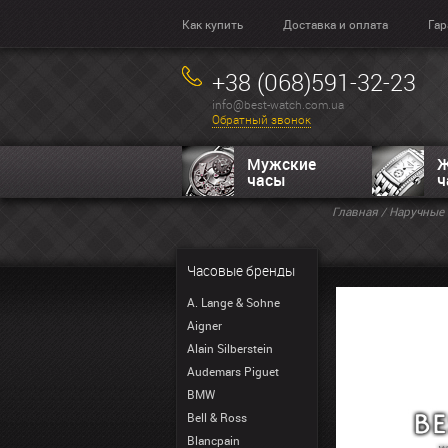
Как купить
Доставка и оплата
Гар
+38 (068)591-32-23
info@best-watch.com.ua
Обратный звонок
Мужские
Ж
часы
ч
Главная
/
Наручные 
Часовые бренды
A. Lange & Sohne
Aigner
Alain Silberstein
Audemars Piguet
BMW
Bell & Ross
Blancpain