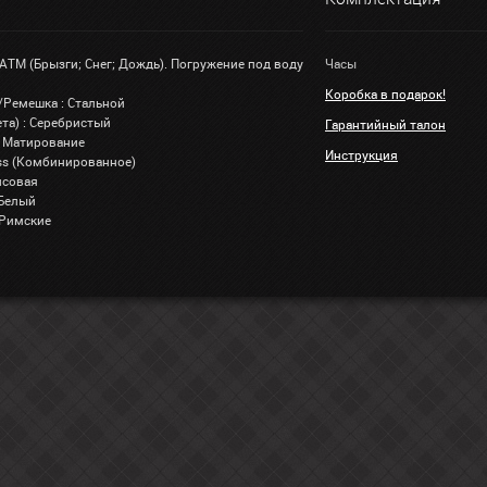
 АТМ (Брызги; Снег; Дождь). Погружение под воду
Часы
Коробка в подарок!
/Ремешка : Стальной
та) : Серебристый
Гарантийный талон
: Матирование
Инструкция
lass (Комбинированное)
псовая
 Белый
 Римские