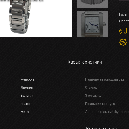
Гаран
Оплат
Характеристики
женские
Наличие автоподзавода:
Япония
Стекло:
Бельгия
Застежка:
кварц
Покрытие корпуса:
металл
Дополнительный функцио
Комплектация