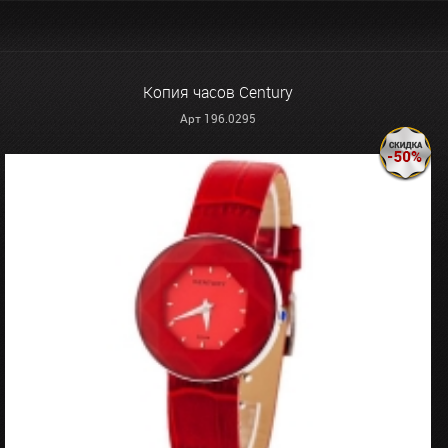
Копия часов Century
Арт 196.0295