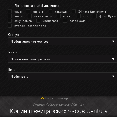
Дополнительный функционал
часы
минуты
секунды
24 часа (день/ночь)
число
день недели
месяц
год
фазы Луны
секундомер
хронограф
запас хода
второй часовой пояс
Корпус
Любой материал корпуса
Браслет
Любой материал браслета
Цена
Любая цена
Скрыть фильтр
Главная
/
Наручные часы
/ Century
Копии швейцарских часов Century