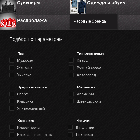
Сувениры
Одежда и обувь
Распродажа
Часовые бренды
Подбор по параметрам
Пол
Тип механизма
Мужские
Кварц
Женские
Ручной завод
Унисекс
Автозавод
Предназначение
Механизм
Спорт
Японский
Классика
Швейцарский
Универсальный
Застежка
Наличие
Классическая
В наличии
Раскладывающаяся
Под заказ