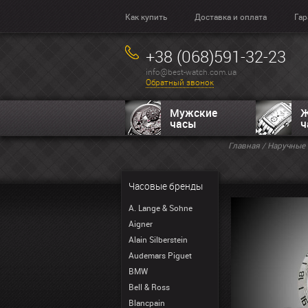
Как купить
Доставка и оплата
Гар
+38 (068)591-32-23
info@best-watch.com.ua
Обратный звонок
Мужские
Ж
часы
ч
Главная
/
Наручные 
Часовые бренды
A. Lange & Sohne
Aigner
Alain Silberstein
Audemars Piguet
BMW
Bell & Ross
Blancpain