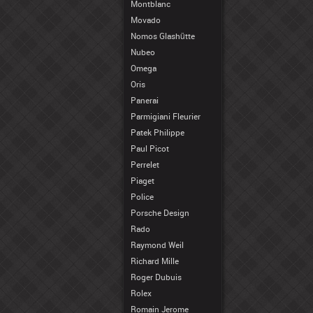
Montblanc
Movado
Nomos Glashütte
Nubeo
Omega
Oris
Panerai
Parmigiani Fleurier
Patek Philippe
Paul Picot
Perrelet
Piaget
Police
Porsche Design
Rado
Raymond Weil
Richard Mille
Roger Dubuis
Rolex
Romain Jerome