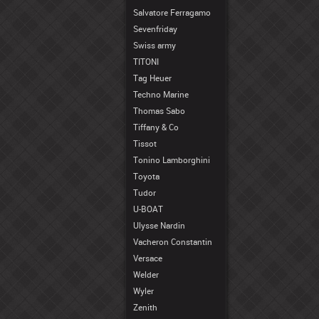
Salvatore Ferragamo
Sevenfriday
Swiss army
TITONI
Tag Heuer
Techno Marine
Thomas Sabo
Tiffany & Co
Tissot
Tonino Lamborghini
Toyota
Tudor
U-BOAT
Ulysse Nardin
Vacheron Constantin
Versace
Welder
Wyler
Zenith