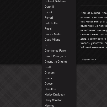
Dolce & Gabbana
Dunhill
Esprit
Данная модель час
автоматическим за
Ferrari
как: часы, минуты, 
Folli Follie
выполнен из полир
Fossil
антибликовым покр
Franck Muller
сапфировым окном 
даты расположено н
Gaga Milano
часов», указатель г
Gc
Чёрный кожаный ре
Gianfranco Ferre
Girard-Perregaux
Поделиться:
Glashutte Original
Graff
Graham
Gucci
Guess
Hamilton
Harley Davidson
Harry Winston
Hermes