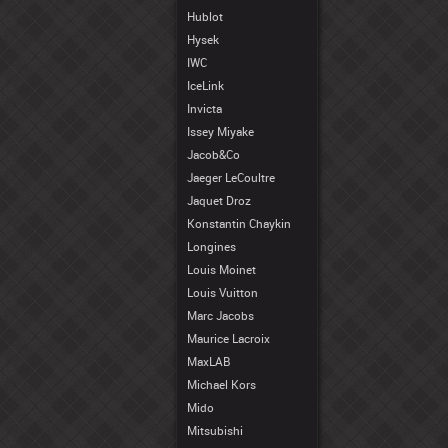
Hublot
Hysek
IWC
IceLink
Invicta
Issey Miyake
Jacob&Co
Jaeger LeCoultre
Jaquet Droz
Konstantin Chaykin
Longines
Louis Moinet
Louis Vuitton
Marc Jacobs
Maurice Lacroix
MaxLAB
Michael Kors
Mido
Mitsubishi