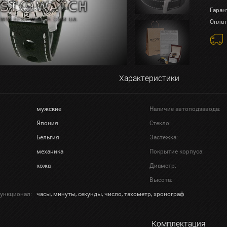
Гаран
Оплат
Характеристики
мужские
Наличие автоподзавода:
Япония
Стекло:
Бельгия
Застежка:
механика
Покрытие корпуса:
кожа
Диаметр:
Высота:
ункционал:
часы, минуты, секунды, число, тахометр, хронограф
Комплектация