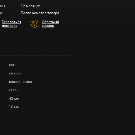
тия:
12 месяцев
а:
После осмотра товара
Бесплатная
Обратный
доставка
звонок
есть
сапфир
классическая
сталь
42 мм
10 мм