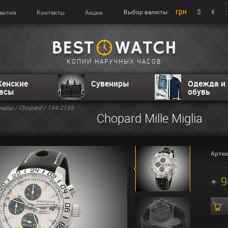
грн
$
€
Выбор валюты:
антия
Контакты
Акции
КОПИИ НАРУЧНЫХ ЧАСОВ
енские
Сувениры
Одежда и
асы
обувь
часы
/
Chopard
/ 194.2135
Chopard Mille Miglia
Артик
9