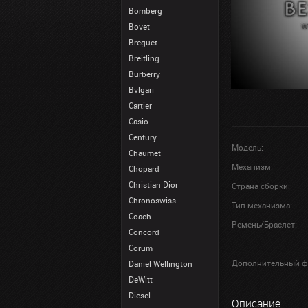
Bomberg
Bovet
Breguet
Breitling
Burberry
Bvlgari
Cartier
Casio
Century
Модель:
Chaumet
Механизм:
Chopard
Christian Dior
Страна сборки:
Chronoswiss
Тип механизма:
Coach
Ремень/Браслет:
Concord
Corum
Дополнительный ф
Daniel Wellington
DeWitt
Diesel
Описание