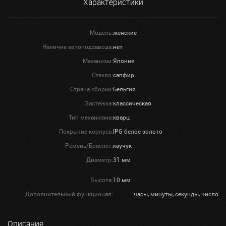
Характеристики
Модель:
женские
Наличие автоподзавода:
нет
Механизм:
Япония
Стекло:
сапфир
Страна сборки:
Бельгия
Застежка:
классическая
Тип механизма:
кварц
Покрытие корпуса:
IPG белое золото
Ремень/Браслет:
каучук
Диаметр:
31 мм
Высота:
10 мм
Дополнительный функционал:
часы, минуты, секунды, число
Описание