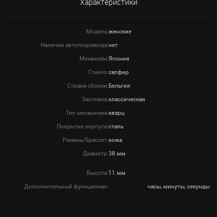
Характеристики
Модель:
женские
Наличие автоподзавода:
нет
Механизм:
Япония
Стекло:
сапфир
Страна сборки:
Бельгия
Застежка:
классическая
Тип механизма:
кварц
Покрытие корпуса:
сталь
Ремень/Браслет:
кожа
Диаметр:
38 мм
Высота:
11 мм
Дополнительный функционал:
часы, минуты, секунды