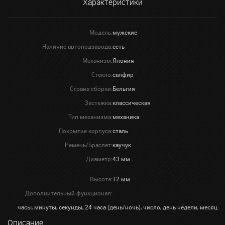
Характеристики
Модель:
мужские
Наличие автоподзавода:
есть
Механизм:
Япония
Стекло:
сапфир
Страна сборки:
Бельгия
Застежка:
классическая
Тип механизма:
механика
Покрытие корпуса:
сталь
Ремень/Браслет:
каучук
Диаметр:
43 мм
Высота:
12 мм
Дополнительный функционал:
часы, минуты, секунды, 24 часа (день/ночь), число, день недели, месяц
Описание