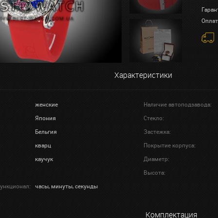
Гаран
Оплат
Характеристики
женские
Наличие автоподзавода:
Япония
Стекло:
Бельгия
Застежка:
кварц
Покрытие корпуса:
каучук
Диаметр:
Высота:
ункционал:
часы, минуты, секунды
Комплектация