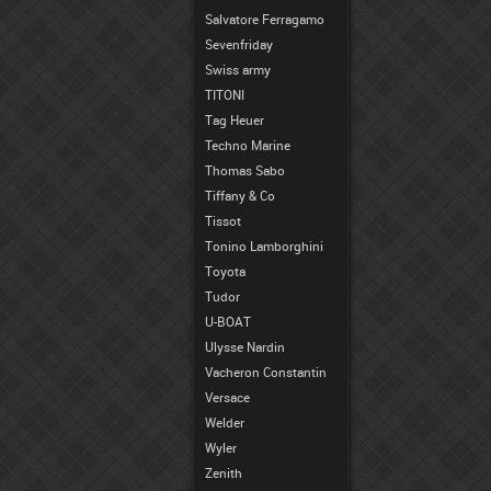
Salvatore Ferragamo
Sevenfriday
Swiss army
TITONI
Tag Heuer
Techno Marine
Thomas Sabo
Tiffany & Co
Tissot
Tonino Lamborghini
Toyota
Tudor
U-BOAT
Ulysse Nardin
Vacheron Constantin
Versace
Welder
Wyler
Zenith