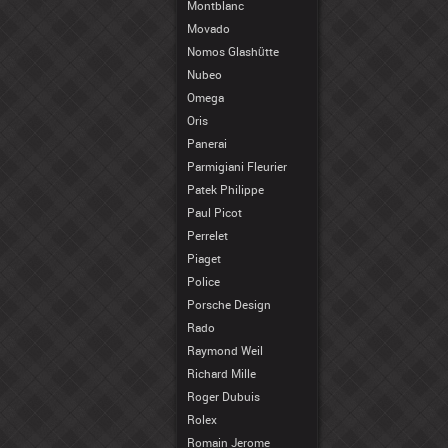
Montblanc
Movado
Nomos Glashütte
Nubeo
Omega
Oris
Panerai
Parmigiani Fleurier
Patek Philippe
Paul Picot
Perrelet
Piaget
Police
Porsche Design
Rado
Raymond Weil
Richard Mille
Roger Dubuis
Rolex
Romain Jerome