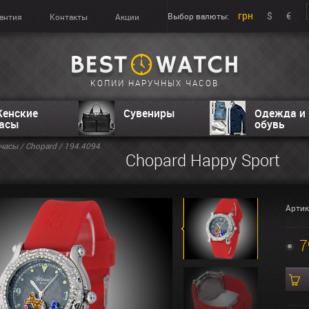
грн
$
€
Выбор валюты:
антия
Контакты
Акции
КОПИИ НАРУЧНЫХ ЧАСОВ
енские
Сувениры
Одежда и
асы
обувь
часы
/
Chopard
/ 194.4094
Chopard Happy Sport
Артик
7