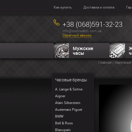
Как купить
Доставка и оплата
Гар
+38 (068)591-32-23
info@best-watch.com.ua
Обратный звонок
Мужские
Ж
часы
ч
Главная
/
Наручные 
Часовые бренды
A. Lange & Sohne
Aigner
Alain Silberstein
Audemars Piguet
BMW
Bell & Ross
Blancpain