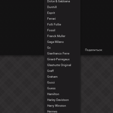
Dolce & Gabbana
Dunhill
Esprit
Ferrari
Folli Follie
Fossil
Franck Muller
Gaga Milano
Gc
Поделиться:
Gianfranco Ferre
Girard-Perregaux
Glashutte Original
Graff
Graham
Gucci
Guess
Hamilton
Harley Davidson
Harry Winston
Hermes