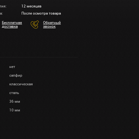
тия:
12 месяцев
а:
После осмотра товара
Бесплатная
Обратный
доставка
звонок
нет
сапфир
классическая
сталь
36 мм
10 мм