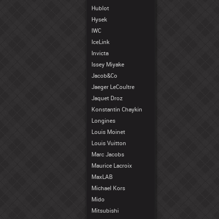
Hublot
Hysek
IWC
IceLink
Invicta
Issey Miyake
Jacob&Co
Jaeger LeCoultre
Jaquet Droz
Konstantin Chaykin
Longines
Louis Moinet
Louis Vuitton
Marc Jacobs
Maurice Lacroix
MaxLAB
Michael Kors
Mido
Mitsubishi