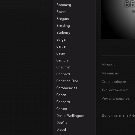
Bomberg
Bovet
Breguet
Breitling
Burberry
Bvlgari
Cartier
Casio
Century
Модель:
Chaumet
Механизм:
Chopard
Christian Dior
Страна сборки:
Chronoswiss
Тип механизма:
Coach
Ремень/Браслет:
Concord
Corum
Дополнительный ф
Daniel Wellington
DeWitt
Diesel