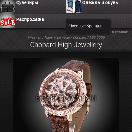
Сувениры
Одежда и обувь
Распродажа
Часовые бренды
Вернуться в каталог
Главная
/
Наручные часы
/
Chopard
/ 195.0006
Chopard High Jewellery