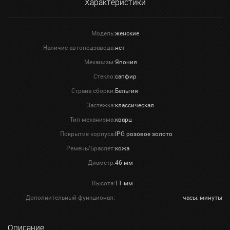
Характеристики
Модель:
женские
Наличие автоподзавода:
нет
Механизм:
Япония
Стекло:
сапфир
Страна сборки:
Бельгия
Застежка:
классическая
Тип механизма:
кварц
Покрытие корпуса:
IPG розовое золото
Ремень/Браслет:
кожа
Диаметр:
46 мм
Высота:
11 мм
Дополнительный функционал:
часы, минуты
Описание