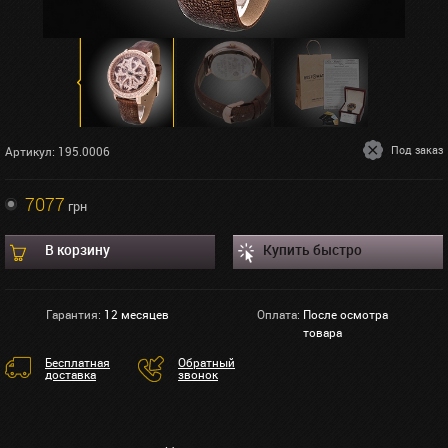
Под заказ
Артикул: 195.0006
7077
грн
В корзину
Купить быстро
Гарантия:
12 месяцев
Оплата:
После осмотра
товара
Бесплатная
Обратный
доставка
звонок